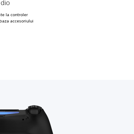
udio
te la controler
baza accesoriului