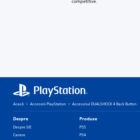
competitive.
Acasă
Accesorii PlayStation
Accesoriul DUALSHOCK 4 Back Button
Despre
Produse
Despre SIE
PS5
Cariere
PS4