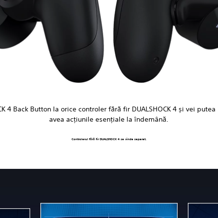
4 Back Button la orice controler fără fir DUALSHOCK 4 și vei putea 
avea acțiunile esențiale la îndemână.
Controlerul fără fir DUALSHOCK 4 se vinde separat.