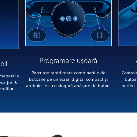
Programare ușoară
bil
Parcurge rapid toate combinațiile de
Control
 mapezi la
butoane pe un ecran digital compact și
butoan
poziție 16
atribuie-le cu o singură apăsare de buton.
perfect 
rofiluri.