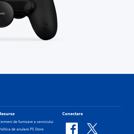
Resurse
Conectare
Termeni de furnizare a serviciului
Politica de anulare PS Store