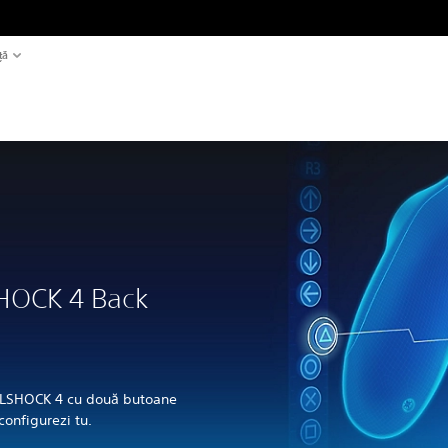
ță
HOCK 4 Back
DUALSHOCK 4 cu două butoane
configurezi tu.