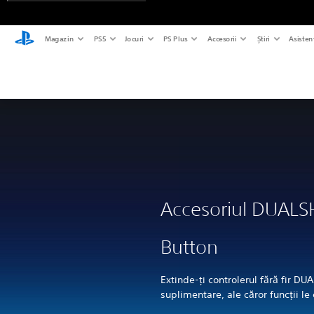
Magazin
PS5
Jocuri
PS Plus
Accesorii
Știri
Asisten
Accesoriul DUALS
Button
Extinde-ți controlerul fără fir 
suplimentare, ale căror funcții le 