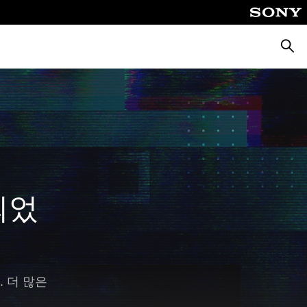
검
색
되었
. 더 많은