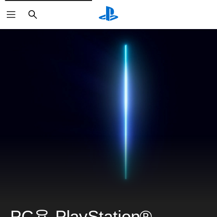
검
색
PC용 PlayStation®