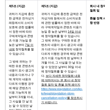
제5조 (지갑)
제5조 (지갑)
회사 내 청약
철회 및
귀하가 지갑에 충전
귀하가 지갑에 충전한 금액은 전
한 금액은 전자상거
자상거래 등에서의 소비자보호
환불 정책 사
래등에서의 소비자
에 관한 법률에서 정한 바에 따
항 반영
보호에 관한 법률에
라 구매계약일과 콘텐츠 이용가
서 정한 바에 따라
능일 중 늦은 날부터
14일 이내
구매계약일과 콘텐
에 청약철회를 할 수 있습니다.
츠 이용 가능일 중
그 밖에 귀하는 구매한 유료 콘
늦은 날부터
7일 이
텐츠의 내용이 표시·광고의 내용
내에
청약철회를 할
과 다르거나 구매계약의 내용과
수 있습니다.
다르게 이행된 경우에 해당 콘텐
츠가 이용 가능하게 된 날부터 3
그 밖에 귀하는 구
개월 이내, 그 사실을 안 날 또는
매한 유료 콘텐츠의
알 수 있었던 날부터 30일 이내
내용이 표시·광고의
에 청약철회를 할 수 있습니
내용과 다르거나 구
다.
보다 자세한 청약철회 내용
매 계약의 내용과
에 대하여서는 본 회사 내 청약
다르게 이행된 경우
철회 절차 및 환불 정책 페이지
에 해당 콘텐츠가
https://www.playstation.com/ko-
이용 가능하게 된
kr/legal/playstation-store-
날부터 3개월 이내,
cancellation-policy/
를 참조하시
그 사실을 안 날 또
기 바랍니다.
는 알 수 있었던 날