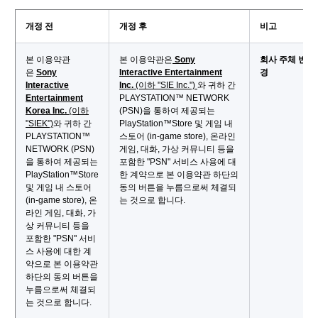
개정 전
개정 후
비고
본 이용약관
본 이용약관은
Sony
회사 주체 변
은
Sony
Interactive Entertainment
경
Interactive
Inc.
(이하 "SIE Inc.")
와 귀하 간
Entertainment
PLAYSTATION™ NETWORK
Korea Inc.
(이하
(PSN)을 통하여 제공되는
"SIEK")
와 귀하 간
PlayStation™Store 및 게임 내
PLAYSTATION™
스토어 (in-game store), 온라인
NETWORK (PSN)
게임, 대화, 가상 커뮤니티 등을
을 통하여 제공되는
포함한 "PSN" 서비스 사용에 대
PlayStation™Store
한 계약으로 본 이용약관 하단의
및 게임 내 스토어
동의 버튼을 누름으로써 체결되
(in-game store), 온
는 것으로 합니다.
라인 게임, 대화, 가
상 커뮤니티 등을
포함한 "PSN" 서비
스 사용에 대한 계
약으로 본 이용약관
하단의 동의 버튼을
누름으로써 체결되
는 것으로 합니다.