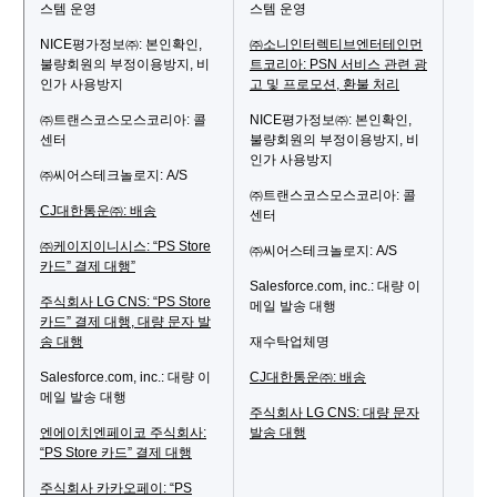
스템 운영
스템 운영
NICE평가정보㈜: 본인확인,
㈜소니인터렉티브엔터테인먼
불량회원의 부정이용방지, 비
트코리아: PSN 서비스 관련 광
인가 사용방지
고 및 프로모션, 환불 처리
㈜트랜스코스모스코리아: 콜
NICE평가정보㈜: 본인확인,
센터
불량회원의 부정이용방지, 비
인가 사용방지
㈜씨어스테크놀로지: A/S
㈜트랜스코스모스코리아: 콜
CJ대한통운㈜: 배송
센터
㈜케이지이니시스: “PS Store
㈜씨어스테크놀로지: A/S
카드” 결제 대행”
Salesforce.com, inc.: 대량 이
주식회사 LG CNS: “PS Store
메일 발송 대행
카드” 결제 대행, 대량 문자 발
송 대행
재수탁업체명
Salesforce.com, inc.: 대량 이
CJ대한통운㈜: 배송
메일 발송 대행
주식회사 LG CNS: 대량 문자
엔에이치엔페이코 주식회사:
발송 대행
“PS Store 카드” 결제 대행
주식회사 카카오페이: “PS