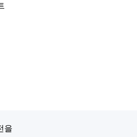
트
승전을