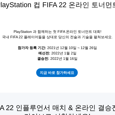
layStation 컵 FIFA 22 온라인 토너먼
PlayStation 과 함께하는 첫 FIFA 온라인 토너먼트 대회!
국내 FIFA 22 플레이어들을 상대로 당신의 전술과 기술을 펼쳐보세요.
참가자 등록 기간:
2021년 12월 10일 ~ 12월 26일
예선전:
2022년 1월 2일
결승전:
2022년 1월 16일
지금 바로 참가하세요
FA 22 인플루언서 매치 & 온라인 결