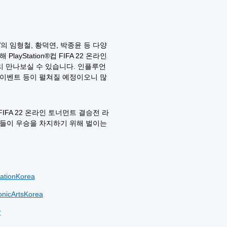
V의 임형철, 황덕연, 박종윤 등 다양
ayStation®컵 FIFA 22 온라인
미리 만나보실 수 있습니다. 인플루언
이벤트 등이 펼쳐질 예정이오니 많
®컵 FIFA 22 온라인 토너먼트 결승전 라
들이 우승을 차지하기 위해 벌이는
tationKorea
onicArtsKorea
r