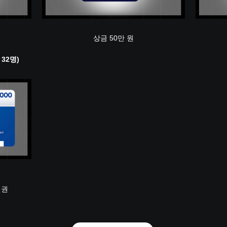
상금 50만 원
 32명)
원권