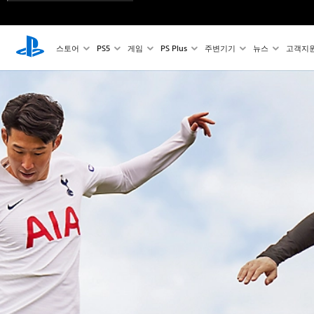
스토어
PS5
게임
PS Plus
주변기기
뉴스
고객지