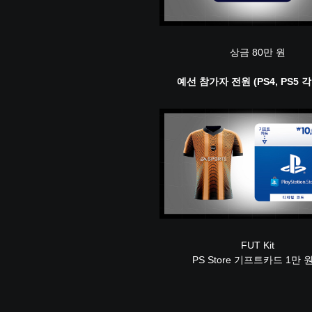
상금 80만 원
예선 참가자 전원 (PS4, PS5 각
FUT Kit
PS Store 기프트카드 1만 