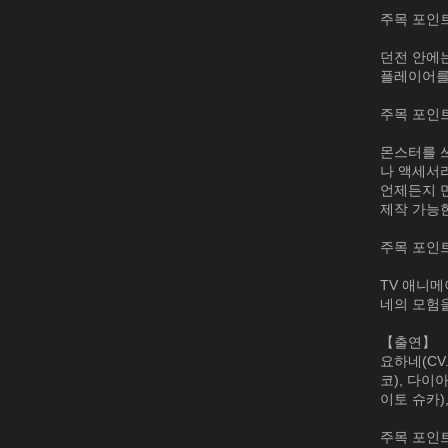
주목 포인트
던전 안에
플레이어를
주목 포인트
몬스터를 쓰
나 액세서
언제든지 만
제작 가능한
주목 포인트
TV 애니
네의 모험
【출연】
요하네(CV
코), 다이아
이토 슈카),
주목 포인트