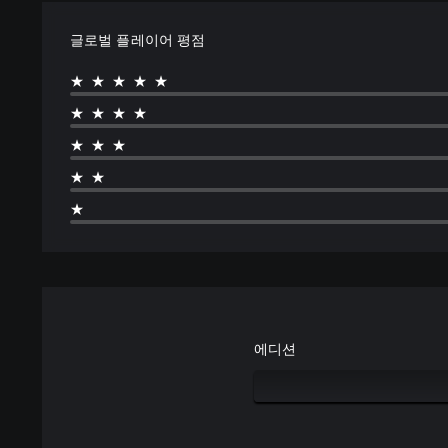
어
,
글로벌 플레이어 평점
영
어
★★★★★
,
일
★★★★
본
★★★
어
,
★★
중
★
국
어
(
번
체
자
)
에디션
)