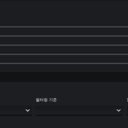
어
,
영
어
,
일
본
어
,
중
국
어
(
번
체
자
)
필터링 기준
)