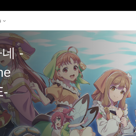
원
네 -
he
-