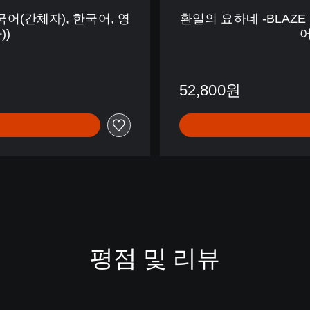
D
(중국어(간체자), 한국어, 영
환일의 요하네 -BLAZE i
E
))
어
E
P
B
L
52,800원
U
E
-
(
중
국
어
(
간
체
자
평점 및 리뷰
)
,
한
국