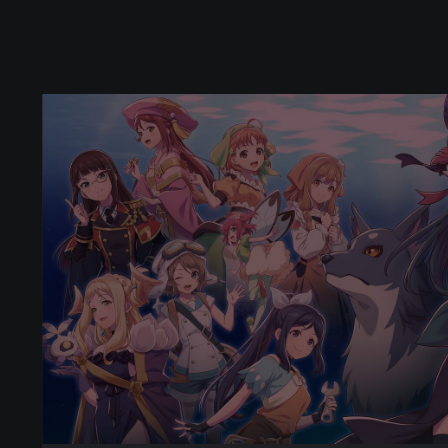
환
일
의
요
하
네
-
B
L
A
Z
E
i
n
t
h
e