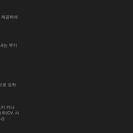
을 제공하여
하네는 무기
으로 요하
츠키 카나
우(CV. 사
나)