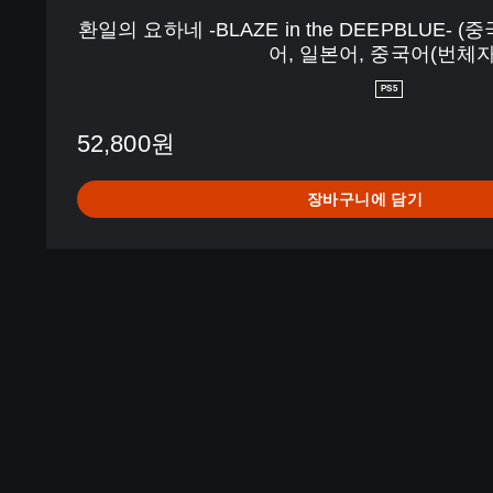
D
환일의 요하네 -BLAZE in the DEEPBLUE- 
E
어, 일본어, 중국어(번체자
E
P
PS5
B
L
52,800원
U
E
장바구니에 담기
-
(
중
국
어
(
간
체
자
)
,
한
국