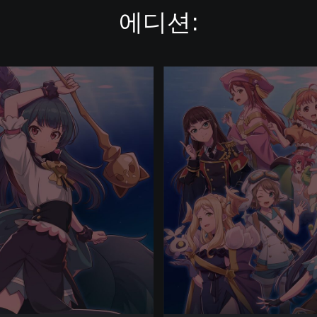
에디션:
환
일
의
요
하
네
-
B
L
A
Z
E
i
n
t
h
e