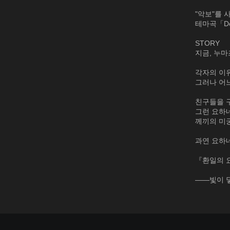
"악보"를 
테마곡「De
STORY
지금, 누마
각자의 이
그러나 어
친구들을 
그런 요하
께끼의 미
과연 요하
『환일의 요하
――빛이 