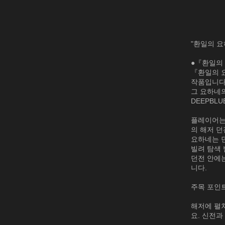
"환일의 요
●『환일의 요
『환일의 요
작품입니다
그 요하네의
DEEPBL
플레이어는
의 해저 
요하네는 
빌려 탐색 
던전 안에
니다.
주목 포인트
해저에 펼
요. 신전과