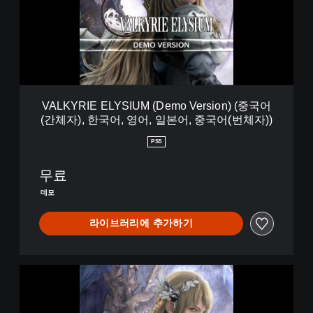
R
I
E
E
L
Y
S
I
VALKYRIE ELYSIUM (Demo Version) (중국어
U
(간체자), 한국어, 영어, 일본어, 중국어(번체자))
M
(
PS5
D
e
무료
m
o
데모
V
e
라이브러리에 추가하기
r
s
i
o
V
n
A
)
L
(
K