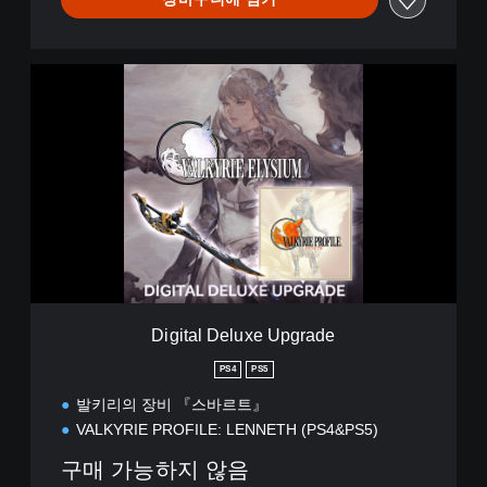
번
체
자
D
)
i
)
g
i
t
a
l
D
e
l
u
x
e
Digital Deluxe Upgrade
U
p
PS4
PS5
g
발키리의 장비 『스바르트』
r
a
VALKYRIE PROFILE: LENNETH (PS4&PS5)
d
구매 가능하지 않음
e