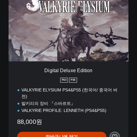
(
중
i
번
국
g
체
어
i
자
(
t
)
간
a
)
체
l
자
D
)
e
,
l
한
u
국
x
어
e
Digital Deluxe Edition
,
E
영
d
PS4
PS5
어
i
,
VALKYRIE ELYSIUM PS4&PS5 (한국어/ 중국어 버
t
일
i
전)
본
o
발키리의 장비 『스바르트』
어
n
VALKYRIE PROFILE: LENNETH (PS4&PS5)
,
중
88,000원
국
어
(
장바구니에 담기