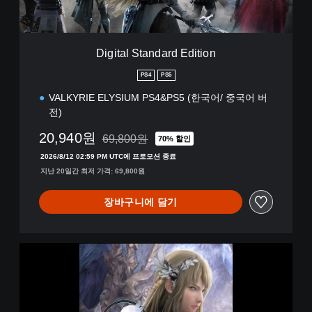
a
n
d
a
Digital Standard Edition
r
d
PS4
PS5
E
VALKYRIE ELYSIUM PS4&PS5 (한국어/ 중국어 버
d
i
전)
t
20,940원
i
69,800원
70% 할인
69,800원의 원래 가격에서 할인됨
o
2026/8/12 02:59 PM UTC에 프로모션 종료
n
지난 20일간 최저 가격: 69,800원
장바구니에 담기
V
A
L
K
Y