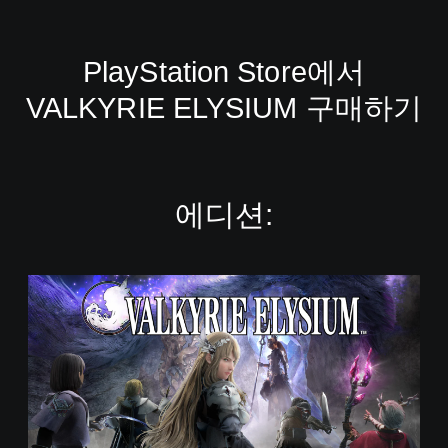
PlayStation Store에서
VALKYRIE ELYSIUM 구매하기
에디션:
D
i
g
i
t
a
l
S
t