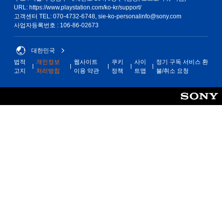
URL: https://www.playstation.com/ko-kr/support/
고객센터 TEL: 070-4732-6748, sie-ko-personalinfo@sony.com
사업자등록번호 : 106-86-02673
대한민국
법적
개인정보
웹사이트
쿠키
사이
정기 구독 서비스 환
고지
처리방침
이용 약관
정책
트맵
불/취소 요청