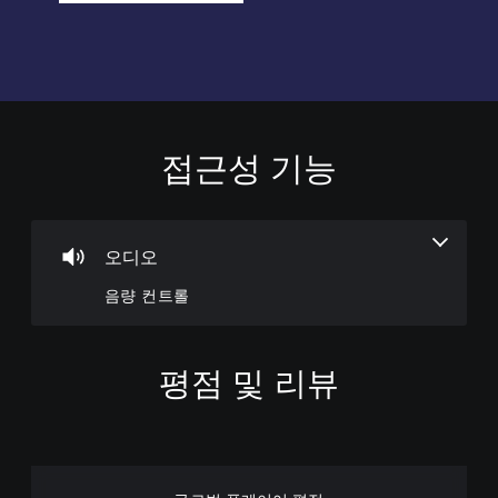
접근성 기능
음
량
컨
트
롤
오디오
개
음량 컨트롤
별
적
으
로
평점 및 리뷰
오
디
오
음
량
을