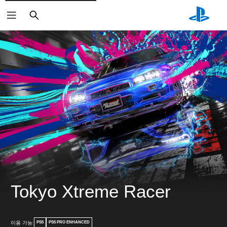
검
색
Tokyo Xtreme Racer
이용 가능:
PS5
PS5 PRO ENHANCED