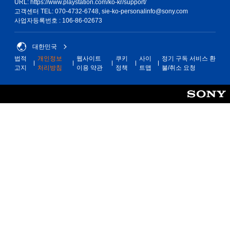
URL: https://www.playstation.com/ko-kr/support/
고객센터 TEL: 070-4732-6748, sie-ko-personalinfo@sony.com
사업자등록번호 : 106-86-02673
대한민국
법적
개인정보
웹사이트
쿠키
사이
정기 구독 서비스 환
고지
처리방침
이용 약관
정책
트맵
불/취소 요청