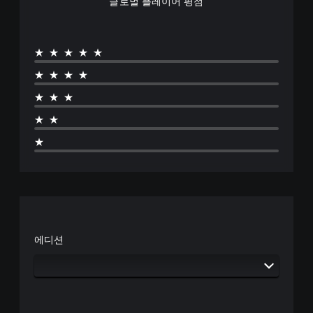
글로벌 플레이어 평점
낮
추
고
음
★★★★★
소
거
★★★★
할
수
★★★
있
습
★★
니
다
★
.
에디션