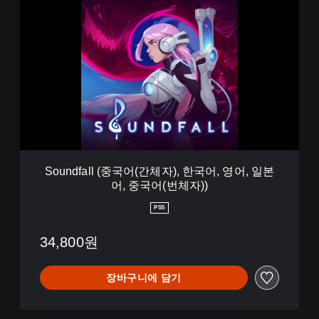
S
o
u
n
d
f
a
l
l
(
중
국
어
Soundfall (중국어(간체자), 한국어, 영어, 일본
(
어, 중국어(번체자))
간
체
PS5
자
)
34,800원
,
한
국
장바구니에 담기
어
,
영