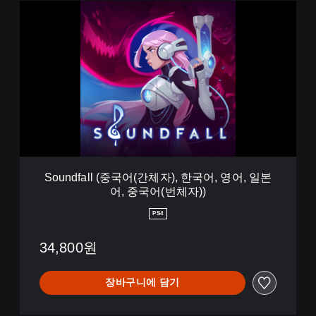
어
S
,
o
일
u
본
n
어
d
,
f
중
a
국
l
어
l
(
(
번
중
체
국
자
어
Soundfall (중국어(간체자), 한국어, 영어, 일본
)
(
어, 중국어(번체자))
)
간
체
PS4
자
)
34,800원
,
한
국
장바구니에 담기
어
,
영