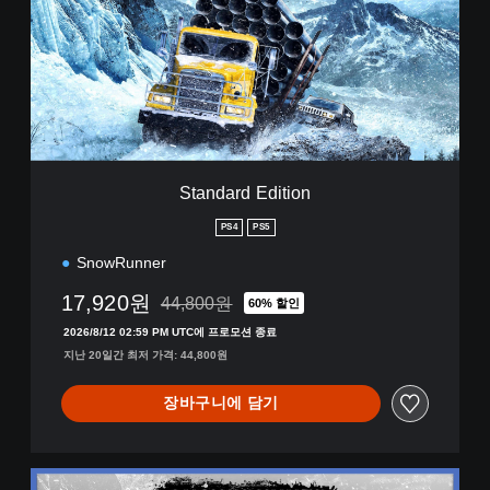
d
a
r
d
E
d
i
t
i
Standard Edition
o
n
PS4
PS5
SnowRunner
17,920원
44,800원
60% 할인
44,800원의 원래 가격에서 할인됨
2026/8/12 02:59 PM UTC에 프로모션 종료
지난 20일간 최저 가격: 44,800원
장바구니에 담기
1