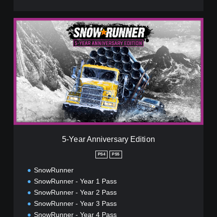
5
-
Y
e
a
r
A
n
n
i
v
e
r
5-Year Anniversary Edition
s
a
PS4
PS5
r
SnowRunner
y
E
SnowRunner - Year 1 Pass
d
SnowRunner - Year 2 Pass
i
SnowRunner - Year 3 Pass
t
SnowRunner - Year 4 Pass
i