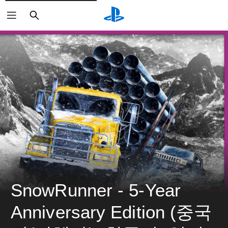
검
색
SnowRunner - 5-Year 
Anniversary Edition (중국