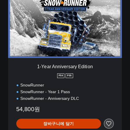
-
Y
e
a
r
A
n
n
i
v
e
r
1-Year Anniversary Edition
s
a
PS4
PS5
r
SnowRunner
y
E
SnowRunner - Year 1 Pass
d
SnowRunner - Anniversary DLC
i
t
54,800원
i
o
장바구니에 담기
n