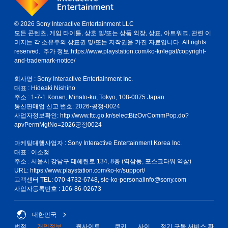
© 2026 Sony Interactive Entertainment LLC
모든 콘텐츠, 게임 타이틀, 상호 및/또는 상품 외장, 상표, 아트워크, 관련 이
미지는 각 소유주의 상표권 및/또는 저작권을 가진 자료입니다. All rights
reserved. 추가 정보:
https://www.playstation.com/ko-kr/legal/copyright-
and-trademark-notice/
회사명 : Sony Interactive Entertainment Inc.
대표 : Hideaki Nishino
주소 : 1-7-1 Konan, Minato-ku, Tokyo, 108-0075 Japan
통신판매업 신고 번호: 2026-공정-0024
사업자정보확인:
http://www.ftc.go.kr/selectBizOvrCommPop.do?
apvPermMgtNo=2026공정0024
마케팅대행사업자 : Sony Interactive Entertainment Korea Inc.
대표 : 이소정
주소 : 서울시 강남구 테헤란로 134, 8층 (역삼동, 포스코타워 역삼)
URL: https://www.playstation.com/ko-kr/support/
고객센터 TEL: 070-4732-6748, sie-ko-personalinfo@sony.com
사업자등록번호 : 106-86-02673
대한민국
법적
개인정보
웹사이트
쿠키
사이
정기 구독 서비스 환