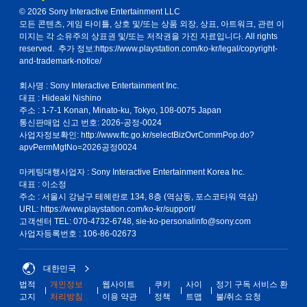
© 2026 Sony Interactive Entertainment LLC
모든 콘텐츠, 게임 타이틀, 상호 및/또는 상품 외장, 상표, 아트워크, 관련 이
미지는 각 소유주의 상표권 및/또는 저작권을 가진 자료입니다. All rights
reserved. 추가 정보:
https://www.playstation.com/ko-kr/legal/copyright-
and-trademark-notice/
회사명 : Sony Interactive Entertainment Inc.
대표 : Hideaki Nishino
주소 : 1-7-1 Konan, Minato-ku, Tokyo, 108-0075 Japan
통신판매업 신고 번호: 2026-공정-0024
사업자정보확인:
http://www.ftc.go.kr/selectBizOvrCommPop.do?
apvPermMgtNo=2026공정0024
마케팅대행사업자 : Sony Interactive Entertainment Korea Inc.
대표 : 이소정
주소 : 서울시 강남구 테헤란로 134, 8층 (역삼동, 포스코타워 역삼)
URL: https://www.playstation.com/ko-kr/support/
고객센터 TEL: 070-4732-6748, sie-ko-personalinfo@sony.com
사업자등록번호 : 106-86-02673
대한민국
법적
개인정보
웹사이트
쿠키
사이
정기 구독 서비스 환
고지
처리방침
이용 약관
정책
트맵
불/취소 요청