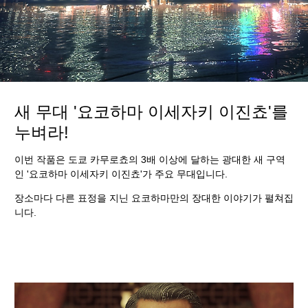
새 무대 '요코하마 이세자키 이진쵸'를
누벼라!
이번 작품은 도쿄 카무로쵸의 3배 이상에 달하는 광대한 새 구역
인 '요코하마 이세자키 이진쵸'가 주요 무대입니다.
장소마다 다른 표정을 지닌 요코하마만의 장대한 이야기가 펼쳐집
니다.