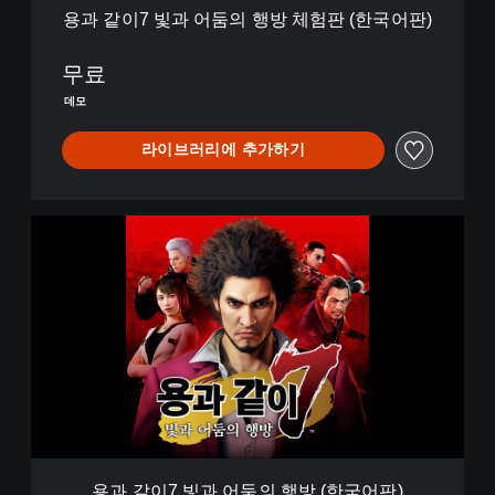
체
용과 같이7 빛과 어둠의 행방 체험판 (한국어판)
험
판
(
무료
한
데모
국
어
라이브러리에 추가하기
판
)
용
과
같
이
7
빛
과
어
둠
의
행
방
(
용과 같이7 빛과 어둠의 행방 (한국어판)