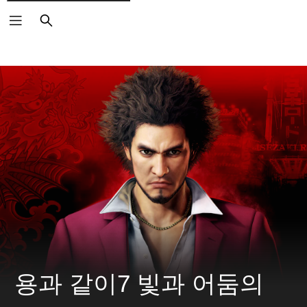
검
색
용과 같이7 빛과 어둠의