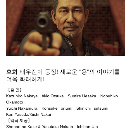
호화 배우진이 등장! 새로운 "용"의 이야기를
더욱 화려하게!
【출 연】
Kazuhiro Nakaya Akio Otsuka Sumire Uesaka Nobuhiko
Okamoto
Yuichi Nakamura Kohsuke Toriumi Shinichi Tsutsumi
Ken Yasuda/Kiichi Nakai
【악곡 제공】
Shonan no Kaze & Yasutaka Nakata - Ichiban Uta