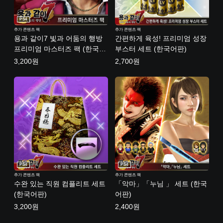
PS4
추가 콘텐츠 팩
추가 콘텐츠 팩
용과 같이7 빛과 어둠의 행방
간편하게 육성! 프리미엄 성장
프리미엄 마스터즈 팩 (한국어
부스터 세트 (한국어판)
판)
3,200원
2,700원
PS4
PS4
추가 콘텐츠 팩
추가 콘텐츠 팩
수완 있는 직원 컴플리트 세트
「악마」「누님 」 세트 (한국
(한국어판)
어판)
3,200원
2,400원