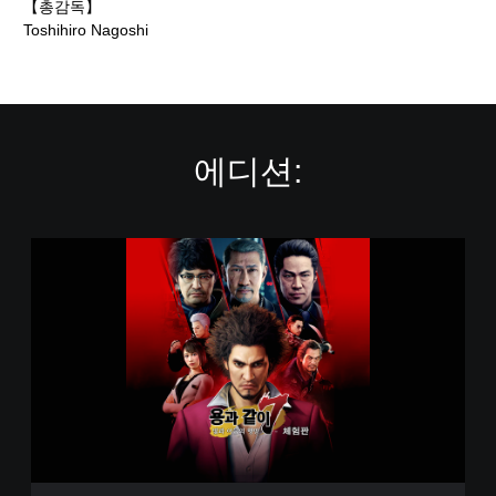
【총감독】
Toshihiro Nagoshi
에디션:
용
과
같
이
7
빛
과
어
둠
의
행
방