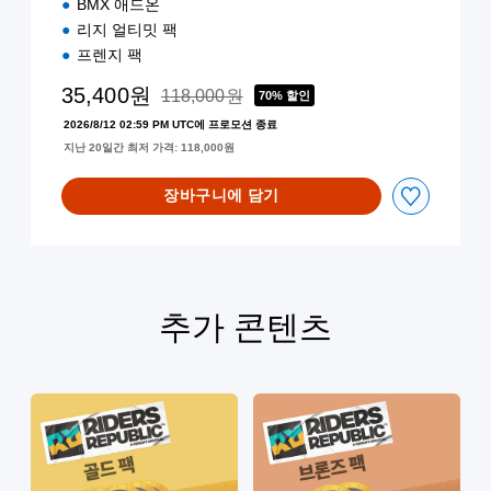
BMX 애드온
체
리지 얼티밋 팩
자
)
프렌지 팩
,
35,400원
한
118,000원
70% 할인
118,000원의 원래 가격에서 할인됨
국
2026/8/12 02:59 PM UTC에 프로모션 종료
어
지난 20일간 최저 가격: 118,000원
,
영
장바구니에 담기
어
,
일
본
어
,
추가 콘텐츠
중
국
어
(
번
체
자
)
)