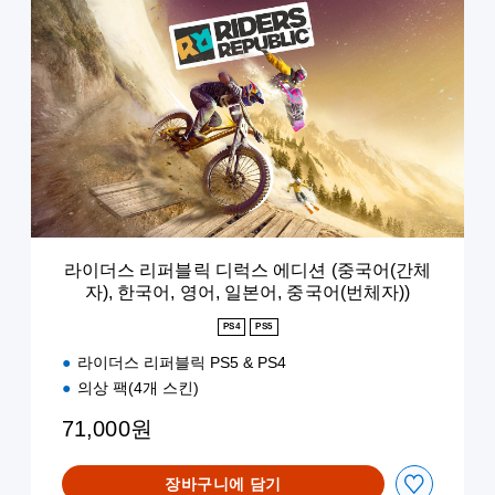
라
이
더
스
리
퍼
블
릭
디
럭
스
에
디
라이더스 리퍼블릭 디럭스 에디션 (중국어(간체
션
자), 한국어, 영어, 일본어, 중국어(번체자))
(
중
PS4
PS5
국
어
라이더스 리퍼블릭 PS5 & PS4
(
의상 팩(4개 스킨)
간
체
71,000원
자
)
장바구니에 담기
,