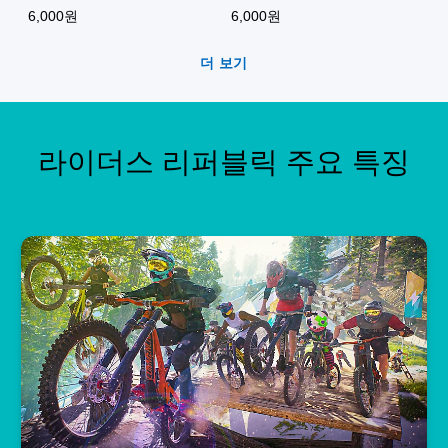
국어판)
6,000원
6,000원
더 보기
라이더스 리퍼블릭 주요 특징