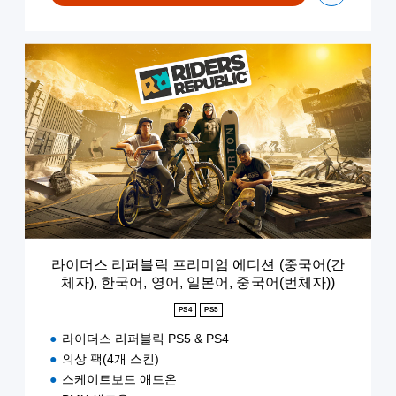
한
국
어
라
,
이
영
더
어
스
,
리
일
퍼
본
블
어
릭
,
프
중
리
국
미
어
엄
(
에
번
라이더스 리퍼블릭 프리미엄 에디션 (중국어(간
디
체
체자), 한국어, 영어, 일본어, 중국어(번체자))
션
자
(
PS4
PS5
)
중
)
국
라이더스 리퍼블릭 PS5 & PS4
어
의상 팩(4개 스킨)
(
스케이트보드 애드온
간