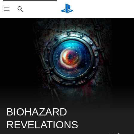
검
색
BIOHAZARD 
REVELATIONS 