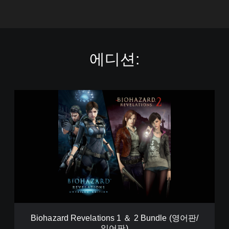
에디션:
B
i
o
h
a
z
a
r
d
R
e
v
e
Biohazard Revelations 1 ＆ 2 Bundle (영어판/
l
일어판)