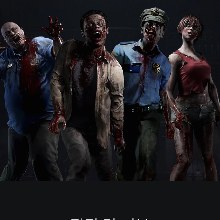
/
일
어
판
)