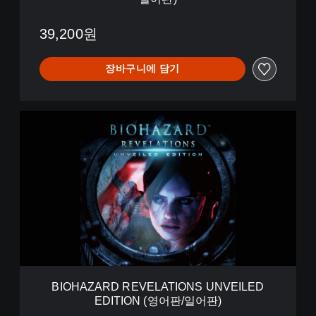
a
t
i
39,200원
o
n
장바구니에 담기
s
1
＆
2
B
B
I
u
O
n
H
d
A
l
Z
e
A
(
R
영
D
어
R
판
E
/
V
일
E
어
BIOHAZARD REVELATIONS UNVEILED
L
판
EDITION (영어판/일어판)
A
)