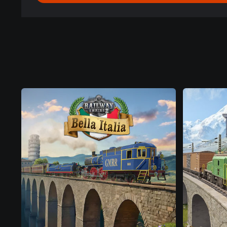
어
,
중
국
어
(
번
체
자
)
)