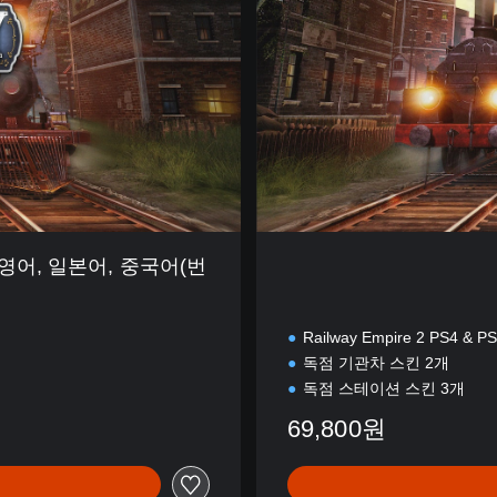
D
e
l
u
x
e
E
d
i
t
i
영어, 일본어, 중국어(번
o
n
Railway Empire 2 PS4 & P
독점 기관차 스킨 2개
독점 스테이션 스킨 3개
69,800원