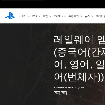
스토어
PS5
게임
PS Plus
주변기기
뉴스
고객지
레일웨이 엠
(중국어(간
어, 영어, 
어(번체자))
H2 INTERACTIVE CO., LTD.
PS4
PS5