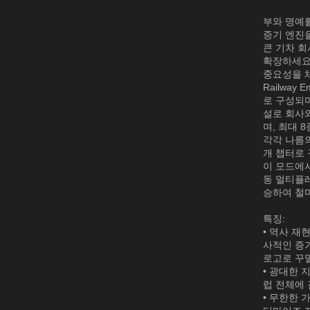
부와 명예를 
증기 엔진
큰 기차 회
확장하세요.
중요성을 
Railwa
로 구성되며
설로 회사와
며, 최대 
각각 나름의
개 챕터로
이 모드에서
동 멀티플
승하여 철
특징:
• 역사 재
사적인 증
로고로 꾸
• 광대한 
럽 전체에 
• 무한한 