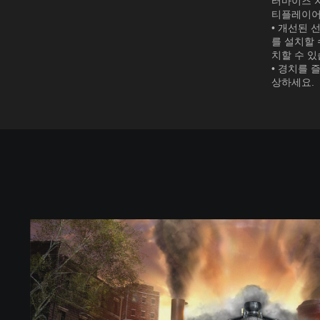
터마이즈 자
티플레이어
• 개선된 
를 설치할 
치할 수 있
• 경치를 
상하세요.
레
일
웨
이
엠
파
이