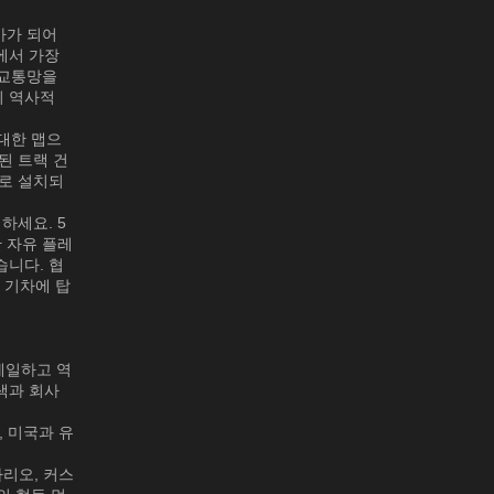
업가가 되어
에서 가장
 교통망을
의 역사적
광대한 맵으
된 트랙 건
으로 설치되
하세요. 5
 자유 플레
습니다. 협
 기차에 탑
디테일하고 역
색과 회사
, 미국과 유
나리오, 커스