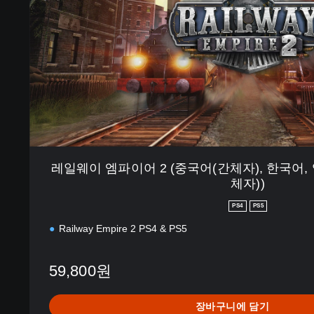
어
2
(
중
국
어
(
간
체
자
)
레일웨이 엠파이어 2 (중국어(간체자), 한국어, 
,
체자))
한
국
PS4
PS5
어
Railway Empire 2 PS4 & PS5
,
영
어
59,800원
,
일
본
장바구니에 담기