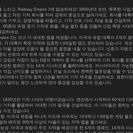
노리고, Railway Empire 2에 탑승하세요! 1800년대 초반, 똑똑한 사
을 들고 작은 기차 회사를 차려 경제의 중심으로 달려가세요. 회사를 대륙
사로 키우고, 경쟁자들을 따돌리고, 기차 선로, 다리, 터널 등을 건설하며
 60종의 유명 증기 기차로 화물, 객실 열차 등을 만들며 산업 혁명 시대
체감하세요.
y Empire 2는 크고 더 세세한 맵을 제공합니다. 미국과 유럽 대륙이 2개의 
, 각 대륙의 특정 지역에 집중한 디테일한 맵도 준비되어 있습니다. 개선
 마을 성장에 도움이 될 중요한 결정을 내릴 수 있습니다. 신호가 자동
8종의 선로와 4개 트랙 이상을 수용할 수 있는 다리도 있습니다.
 강점과 약점이 있는 6명의 캐릭터 중 하나를 선택하여 기차 회사를 운영
 구성된 캠페인 또는 14개 시나리오를 플레이하세요. 커스터마이즈 가능한
 직접 난이도를 설정하거나, 건설 모드에서 완벽한 철로망을 만들 수 있
레이어에서 친구와 함께 난관을 헤치며 기차 제국을 건설하세요. 원한다면
마가 달리는 동안 느긋하게 앉아 풍경을 감상할 수도 있습니다.
현: 1830년은 기차 시대의 여명이었습니다. 맨손에서 시작하여 60개의 
기 기차를 활용하여 거대한 기차 왕국을 건설하세요. 이 기차들은 원하는 
밀 수도 있습니다.
지형: 미국과 유럽을 하나의 지도에 아우르는 거대하고 디테일한 게임 월드
걸쳐 배치된 300개 이상의 마을이 있는 지역 맵을 즐기세요.
가능성: 미국과 유럽의 주요 지역을 배경으로 한 5개의 캠페인, 14개의 시