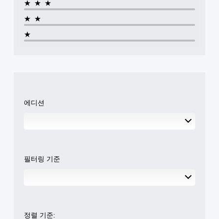
스
습
★★★
니
틱
다
★★
3
민
(
D
감
★
오
오
도
프
디
(
라
오
기
인
본
플
사
)
레
방
이
에
일
에
서
부
에디션
서
소
스
만
리
틱
가
가
민
능
들
감
)
리
도
.
도
옵
필터링 기준
록
션
오
이
수
디
제
동
오
공
저
출
됩
장
력
니
을
다
마
정렬 기준: