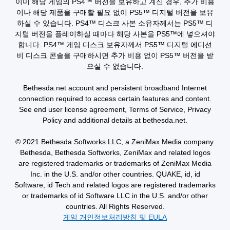
이미 해당 게임의 PS4™ 버전을 보유하고 계신 경우, 추가 비용
또
이나 해당 제품을 구매할 필요 없이 PS5™ 디지털 버전을 보유
는
하실 수 있습니다. PS4™ 디스크 사본 소유자께서는 PS5™ 디
제
지털 버전을 플레이하실 때마다 해당 사본을 PS5™에 넣으셔야
한
시
합니다. PS4™ 게임 디스크 보유자께서 PS5™ 디지털 에디션
간
비 디스크 콘솔을 구매하시면 추가 비용 없이 PS5™ 버전을 받
내
으실 수 없습니다.
에
버
Bethesda.net account and persistent broadband Internet
튼
connection required to access certain features and content.
을
누
See end user license agreement, Terms of Service, Privacy
르
Policy and additional details at bethesda.net.
지
않
© 2021 Bethesda Softworks LLC, a ZeniMax Media company.
아
Bethesda, Bethesda Softworks, ZeniMax and related logos
도
are registered trademarks or trademarks of ZeniMax Media
됩
니
Inc. in the U.S. and/or other countries. QUAKE, id, id
다
Software, id Tech and related logos are registered trademarks
.
or trademarks of id Software LLC in the U.S. and/or other
countries. All Rights Reserved.
동
게임 개인정보처리방침 및 EULA
시