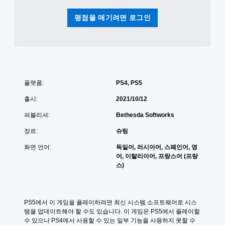
저
있
장
평점을 매기려면 로그인
는
지
일
점
부
을
옵
직
션
접
이
만
제
들
공
플랫폼:
PS4, PS5
수
됩
있
니
출시:
2021/10/12
습
다
니
퍼블리셔:
Bethesda Softworks
.
다
장르:
슈팅
.
버
화면 언어:
독일어, 러시아어, 스페인어, 영
튼
어, 이탈리아어, 프랑스어 (프랑
빠
스)
르
게
누
르
PS5에서 이 게임을 플레이하려면 최신 시스템 소프트웨어로 시스
지
템을 업데이트해야 할 수도 있습니다. 이 게임은 PS5에서 플레이할 
않
수 있으나 PS4에서 사용할 수 있는 일부 기능을 사용하지 못할 수