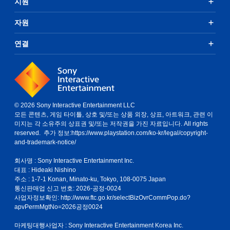
지원
길
게
누
자원
르
지
연결
않
고
도
게
임
을
플
© 2026 Sony Interactive Entertainment LLC
레
모든 콘텐츠, 게임 타이틀, 상호 및/또는 상품 외장, 상표, 아트워크, 관련 이
이
미지는 각 소유주의 상표권 및/또는 저작권을 가진 자료입니다. All rights
하
reserved. 추가 정보:
https://www.playstation.com/ko-kr/legal/copyright-
고
and-trademark-notice/
메
뉴
회사명 : Sony Interactive Entertainment Inc.
를
대표 : Hideaki Nishino
탐
주소 : 1-7-1 Konan, Minato-ku, Tokyo, 108-0075 Japan
색
통신판매업 신고 번호: 2026-공정-0024
할
사업자정보확인:
http://www.ftc.go.kr/selectBizOvrCommPop.do?
수
apvPermMgtNo=2026공정0024
있
습
마케팅대행사업자 : Sony Interactive Entertainment Korea Inc.