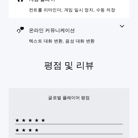
든
니
트
레
화
스
다
컨트롤 리마인더, 게임 일시 정지, 수동 저장
롤
이
를
피
.
재
또
텍
커
배
는
스
의
치
영
트
온라인 커뮤니케이션
오
옵
상
로
디
션
시
표
텍스트 대화 변환, 음성 대화 변환
오
을
청
시
출
이
중
할
력
용
에
수
이
할
언
있
평점 및 리뷰
동
수
제
습
일
있
든
니
하
습
지
다
도
니
게
.
록
다
임
설
.
을
글로벌 플레이어 평점
정
일
할
시
조
수
정
정
있
지
습
가
★★★★★
할
니
능
수
★★★★
다
한
있
.