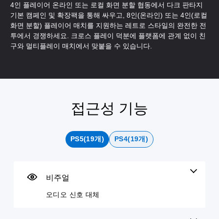
4인 플레이어 온라인 또는 로컬 화면 분할 협동에서 다크 판타지
기본 캠페인 및 확장팩을 통해 싸우고, 8인(온라인) 또는 4인(로컬
화면 분할) 플레이어 매치를 지원하는 레트로 스타일의 완전한 전
투에서 경쟁하세요. 크로스 플레이 덕분에 플랫폼에 관계 없이 친
구와 멀티플레이 매치에서 맞붙을 수 있습니다.
접근성 기능
오
음
자
컨
컨
텍
디
량
막
트
트
스
오
컨
없
롤
롤
트
신
트
이
러
리
대
PS5(19개)
PS4(19개)
호
롤
플
리
마
화
대
레
매
인
변
개
체
이
핑
더
환
별
가
(
적
비주얼
오
언
텍
으
능
기
디
제
스
로
본
오디오 신호 대체
오
든
트
게
오
정
)
지
대
임
디
보
게
화
에
사