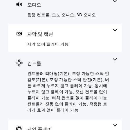
오
가
임
를
음
전
오디오
음
시
컨
소
성
설
량
각
트
리
대
정
음량 컨트롤, 모노 오디오, 3D 오디오
을
적
롤
내
화
된
낮
으
을
어
가
레
추
로
검
읽
포
이
고
또
토
어
자막 및 캡션
함
아
음
는
할
줄
되
웃
소
컨
수
수
자막 없이 플레이 가능
지
옵
거
트
있
있
않
션
할
롤
습
습
기
으
수
러
니
니
때
로
있
컨트롤
진
다
다
문
컨
습
동
.
.
에
트
컨트롤러 리매핑(기본), 조정 가능한 스틱 민
니
을
자
롤
다
감도(기본), 조정 가능한 스틱 반전(기본), 버
통
막
을
게
음
.
해
튼 빠르게 누르지 않고 플레이 가능, 동시에
없
변
임
성
서
이
누르지 않고 플레이 가능, 모션 컨트롤 없이
경
일
대
도
플
모
플레이 가능, 터치 컨트롤 없이 플레이 가능,
하
시
화
전
레
노
거
컨트롤러 진동 없이 플레이 가능, 적응형 트
달
정
변
이
나
오
리거 효과 없이 플레이 가능
됩
지
환
할
,
디
니
수
일
게
음
오
다
있
부
임
성
.
모
습
게임 플레이
컨
플
대