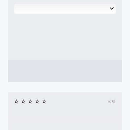
설
.
지
정
막
할
으
조
수
로
정
있
플
습
가
레
니
능
이
다
한
한
.
부
스
분
틱
부
반
터
전
이
(
어
기
서
본
게
)
임
을
스
진
틱
삭제
행
을
할
반
수
전
있
시
도
킬
록
수