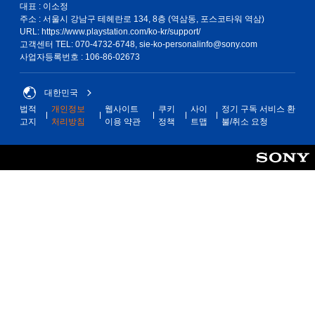
니
대표 : 이소정
다
주소 : 서울시 강남구 테헤란로 134, 8층 (역삼동, 포스코타워 역삼)
.
URL: https://www.playstation.com/ko-kr/support/
고객센터 TEL: 070-4732-6748, sie-ko-personalinfo@sony.com
사업자등록번호 : 106-86-02673
모
션
컨
대한민국
트
법적
개인정보
웹사이트
쿠키
사이
정기 구독 서비스 환
롤
고지
처리방침
이용 약관
정책
트맵
불/취소 요청
없
이
플
레
이
가
능
게
임
을
플
레
이
할