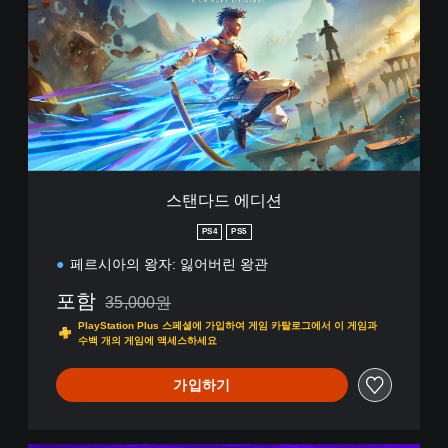
드
에
디
션
스탠다드 에디션
PS4
PS5
페르시아의 왕자: 잃어버린 왕관
포함
35,000원
35,000원의 원래 가격에서 할인됨
PlayStation Plus 스페셜에 가입하여 게임 카탈로그에서 이 게임과
수백 개의 게임에 액세스하세요
가입하기