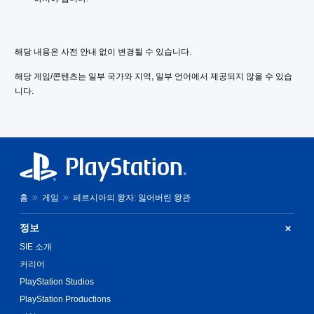
도
시
든
됩
청
지
니
중
게
다
에
임
해당 내용은 사전 안내 없이 변경될 수 있습니다.
.
시
플
각
레
해당 게임/콘텐츠는 일부 국가와 지역, 일부 언어에서 제공되지 않을 수 있습
적
모
이
니다.
으
튜
션
로
토
컨
불
리
트
편
얼
롤
할
을
없
수
검
이
있
토
는
플
할
카
홈
게임
페르시아의 왕자: 잃어버린 왕관
레
수
메
이
있
라
습
가
정보
움
니
능
SIE 소개
직
다
게
임
.
커리어
임
및
PlayStation Studios
을
효
연
플
과
PlayStation Productions
레
습
를