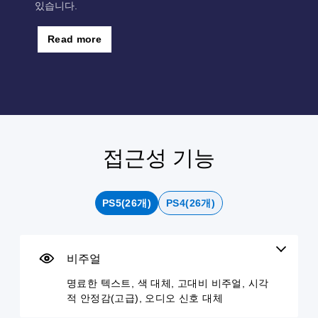
있습니다.
Read more
접근성 기능
명
음
자
컨
조
료
량
막
트
정
한
컨
없
롤
가
텍
트
이
러
능
PS5(26개)
PS4(26개)
스
롤
플
리
한
트
레
매
난
개
이
핑
이
별
더
가
(
도
적
읽
비주얼
으
능
기
(
기
로
쉬
본
고
명료한 텍스트, 색 대체, 고대비 비주얼, 시각
게
오
운
)
급
적 안정감(고급), 오디오 신호 대체
임
디
방
)
에
사