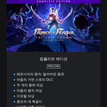
컴
플
리
트
에
디
션
컴플리트 에디션
PS4
PS5
페르시아의 왕자: 잃어버린 왕관
어둠의 가면 스토리 DLC
두 개의 왕좌 의상
어둠의 왕자 의상
이모탈 의상
풍요의 새 목걸이
디지털 모험 가이드