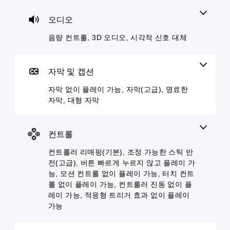
오
식
음
전
게
음
으
성
설
임
오디오
량
로
대
정
을
을
메
화
된
플
음량 컨트롤, 3D 오디오, 시각적 신호 대체
낮
뉴
가
레
레
추
및
포
이
이
고
헤
함
아
하
음
드
되
자막 및 캡션
웃
는
소
업
지
옵
데
거
디
않
자막 없이 플레이 가능, 자막(고급), 명료한
션
도
할
스
기
으
자막, 대형 자막
움
수
플
때
로
이
있
레
문
컨
되
습
이
에
트
도
니
(
컨트롤
자
롤
록
다
H
막
을
도
.
U
컨트롤러 리매핑(기본), 조정 가능한 스틱 반
없
변
전
D
이
전(고급), 버튼 빠르게 누르지 않고 플레이 가
경
수
)
플
3
능, 모션 컨트롤 없이 플레이 가능, 터치 컨트
하
준
텍
레
D
거
을
롤 없이 플레이 가능, 컨트롤러 진동 없이 플
스
이
나
오
사
레이 가능, 적응형 트리거 효과 없이 플레이
트
할
,
용
디
가
가능
수
일
자
오
표
있
부
지
시
사
습
컨
정