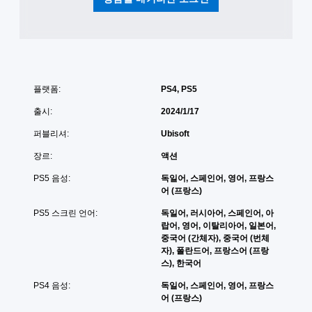
튼
을
막
터
낮
이
빠
,
출
표
적
르
수
시
,
게
있
됩
아
누
습
니
이
르
니
다
템
지
플랫폼:
PS4, PS5
다
.
및
않
.
대
출시:
2024/1/17
고
화
플
형
퍼블리셔:
Ubisoft
컨
레
사
트
물
이
장르:
액션
롤
을
가
리
PS5 음성:
독일어, 스페인어, 영어, 프랑스
더
능
마
어 (프랑스)
쉽
게
인
게
PS5 스크린 언어:
독일어, 러시아어, 스페인어, 아
임
구
더
랍어, 영어, 이탈리아어, 일본어,
을
분
언
중국어 (간체자), 중국어 (번체
플
하
제
자), 폴란드어, 프랑스어 (프랑
레
여
든
스), 한국어
이
볼
지
하
수
PS4 음성:
독일어, 스페인어, 영어, 프랑스
게
고
있
어 (프랑스)
임
메
습
컨