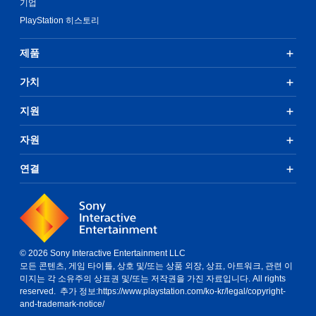
기업
이
비
모
PlayStation 히스토리
할
활
드
때
성
게
모
화
제품
임
션
할
진
컨
수
행
가치
트
있
결
롤
으
과
을
지원
며
에
사
,
영
용
시
자원
향
하
각
을
지
적
연결
미
않
안
치
아
정
지
도
감
않
됩
을
는
니
줄
자
다
수
유
.
있
© 2026 Sony Interactive Entertainment LLC
로
도
모든 콘텐츠, 게임 타이틀, 상호 및/또는 상품 외장, 상표, 아트워크, 관련 이
운
록
미지는 각 소유주의 상표권 및/또는 저작권을 가진 자료입니다. All rights
터
환
화
reserved. 추가 정보:
https://www.playstation.com/ko-kr/legal/copyright-
치
경
면
and-trademark-notice/
에
컨
중