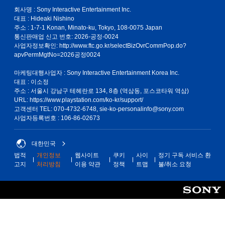
서
트
앙
회사명 : Sony Interactive Entertainment Inc.
플
롤
에
대표 : Hideaki Nishino
레
점
없
주소 : 1-7-1 Konan, Minato-ku, Tokyo, 108-0075 Japan
이
이
이
통신판매업 신고 번호: 2026-공정-0024
방
표
사업자정보확인:
http://www.ftc.go.kr/selectBizOvrCommPop.do?
플
법
시
apvPermMgtNo=2026공정0024
레
을
된
이
연
상
마케팅대행사업자 : Sony Interactive Entertainment Korea Inc.
가
습
태
대표 : 이소정
할
능
로
주소 : 서울시 강남구 테헤란로 134, 8층 (역삼동, 포스코타워 역삼)
수
게
게
URL: https://www.playstation.com/ko-kr/support/
있
임
임
고객센터 TEL: 070-4732-6748, sie-ko-personalinfo@sony.com
습
을
을
사업자등록번호 : 106-86-02673
니
플
플
다
레
레
.
이
대한민국
이
할
할
법적
개인정보
웹사이트
쿠키
사이
정기 구독 서비스 환
수
때
게
고지
처리방침
이용 약관
정책
트맵
불/취소 요청
있
터
임
습
치
일
니
기
시
다
반
정
.
의
지
컨