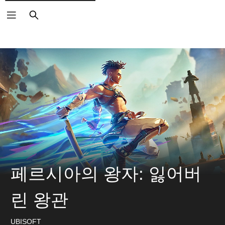
검
색
페르시아의 왕자: 잃어버
린 왕관
UBISOFT