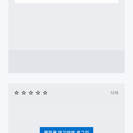
내
대
진
할
이
에
해
동
수
표
화
수
을
있
시
면
평
통
습
됩
상
및
해
니
니
의
수
서
다
다
안
직
도
.
.
내
이
전
에
동
달
따
고
대
동
됩
라
대
작
니
형
수
을
비
다
자
행
반
.
비
막
해
전
주
야
더
시
얼
하
읽
킬
는
기
주
수
작
쉽
삭제
변
있
업
도
환
습
)
록
경
니
의
큰
에
다
도
폰
비
.
전
트
해
수
로
캐
버
준
자
릭
평점을 매기려면 로그인