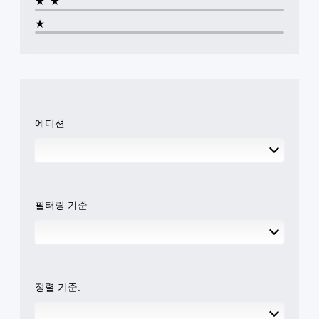
★★
스
다
로
도
.
틱
표
지
★
시
시
반
장
됩
각
전
이
퀵
니
적
(
없
타
다
거
신
고
임
.
나
호
급
이
,
대
)
벤
중
명
체
트
게
에디션
요
료
임
간
시
한
한
에
각
소
색
자
서
적
화
을
막
사
정
더
퀵
용
보
쉽
더
타
하
가
게
읽
필터링 기준
임
는
오
구
기
이
각
디
분
쉬
벤
아
오
할
운
트
날
또
수
방
(
로
는
있
식
제
그
컨
도
으
한
스
정렬 기준:
트
록
로
시
틱
롤
변
자
간
에
러
경
막