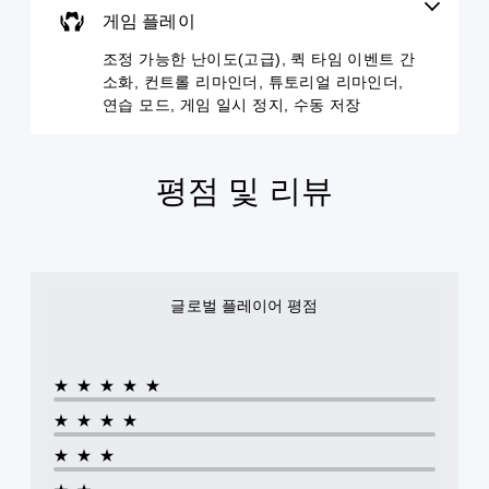
됩
방
니
트
하
게임 플레이
니
에
다
롤
거
다
서
.
재
조정 가능한 난이도(고급), 퀵 타임 이벤트 간
나
.
소
배
다
소화, 컨트롤 리마인더, 튜토리얼 리마인더,
리
치
양
자
연습 모드, 게임 일시 정지, 수동 저장
가
색
옵
한
막
들
션
대
지
(
리
을
원
체
고
도
이
기
평점 및 리뷰
게
록
급
용
능
임
오
)
할
을
을
디
수
개
게
플
오
있
별
임
레
출
습
적
의
이
력
니
으
모
글로벌 플레이어 평점
할
을
다
로
든
때
설
.
활
음
색
정
성
성
을
할
화
대
조
인
★★★★★
수
할
화
식
정
있
수
가
★★★★
하
습
가
있
자
지
니
능
습
★★★
막
못
다
한
니
으
해
.