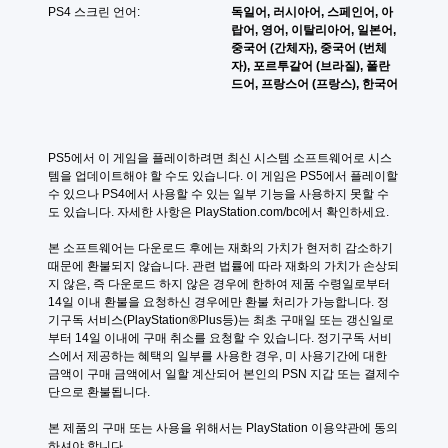
뉴
니
PS4 스크린 언어:
독일어, 러시아어, 스페인어, 아
트
를
다
랍어, 영어, 이탈리아어, 일본어,
롤
탐
.
중국어 (간체자), 중국어 (번체
을
색
자), 포르투갈어 (브라질), 폴란
검
할
드어, 프랑스어 (프랑스), 한국어
토
시
때
할
각
빠
수
르
적
있
게
안
PS5에서 이 게임을 플레이하려면 최신 시스템 소프트웨어로 시스
습
또
정
템을 업데이트해야 할 수도 있습니다. 이 게임은 PS5에서 플레이할 
니
는
감
수 있으나 PS4에서 사용할 수 있는 일부 기능을 사용하지 못할 수
다
제
(
도 있습니다. 자세한 사항은 PlayStation.com/bc에서 확인하세요.
.
한
고
시
본 소프트웨어는 다운로드 후에는 재화의 가치가 현저히 감소하기 
급
간
튜
때문에 환불되지 않습니다. 관련 법률에 따라 재화의 가치가 손상되
)
내
토
지 않은, 즉 다운로드 하지 않은 경우에 한하여 제품 수령일로부터 
에
게
리
14일 이내 환불을 요청하신 경우에만 환불 처리가 가능합니다. 정
버
임
기구독 서비스(PlayStation®Plus등)는 최초 구매일 또는 갱신일로
얼
튼
플
부터 14일 이내에 구매 취소를 요청할 수 있습니다. 정기구독 서비
리
을
레
스에서 제공하는 혜택의 일부를 사용한 경우, 미 사용기간에 대한 
마
누
이
금액이 구매 금액에서 일할 계산되어 본인의 PSN 지갑 또는 결제수
르
인
또
단으로 환불됩니다.
지
더
는
않
영
언
본 제품의 구매 또는 사용을 위해서는 PlayStation 이용약관에 동의
아
상
제
하셔야 합니다.