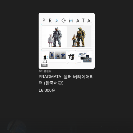
간
체
자
)
,
한
국
어
,
영
어
PS5
,
추가 콘텐츠
일
PRAGMATA: 셸터 버라이어티
본
팩 (한국어판)
어
,
16,800원
중
국
어
(
번
체
자