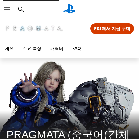
검
색
PS5에서 지금 구매
개요
주요 특징
캐릭터
FAQ
PRAGMATA (중국어(간체