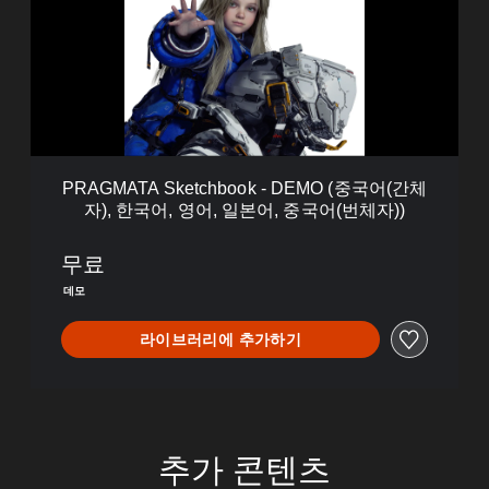
M
A
T
A
S
k
e
t
c
PRAGMATA Sketchbook - DEMO (중국어(간체
h
자), 한국어, 영어, 일본어, 중국어(번체자))
b
o
o
무료
k
데모
-
D
라이브러리에 추가하기
E
M
O
(
중
국
추가 콘텐츠
어
(