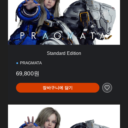
n
d
a
r
d
E
d
i
t
i
Standard Edition
o
n
PRAGMATA
69,800원
장바구니에 담기
D
e
l
u