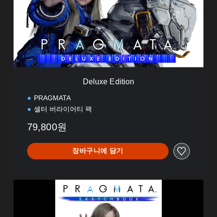
x
e
E
d
i
t
i
o
n
Deluxe Edition
PRAGMATA
셸터 버라이어티 팩
79,800원
장바구니에 담기
P
R
A
G