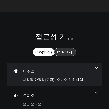
접근성 기능
시
모
자
조
각
노
막
정
적
오
없
가
안
디
이
능
PS5(11개)
PS4(11개)
정
오
플
한
감
레
스
모
(
이
틱
든
고
가
민
스
비주얼
급
피
능
감
커
)
도
시각적 안정감(고급), 오디오 신호 대체
게
의
(
임
게
오
기
에
임
디
음
본
플
오디오
오
성
레
)
출
대
이
모노 오디오
력
일
화
또