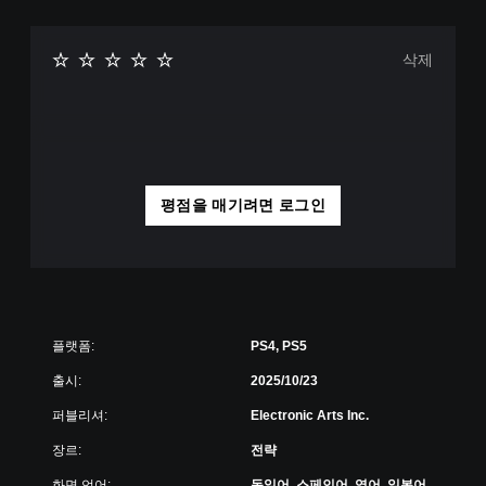
시
.
에
누
삭제
오
르
디
지
오
않
신
고
호
플
대
레
체
평점을 매기려면 로그인
이
오
가
디
능
오
동
정
시
보
에
가
여
시
플랫폼:
PS4, PS5
러
각
버
출시:
2025/10/23
적
튼
으
퍼블리셔:
Electronic Arts Inc.
을
로
누
또
장르:
전략
르
는
거
컨
화면 언어:
독일어, 스페인어, 영어, 일본어,