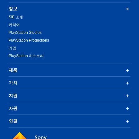
할
정보
때
모
SIE 소개
션
커리어
컨
PlayStation Studios
트
롤
PlayStation Productions
을
기업
사
용
PlayStation 히스토리
하
지
제품
않
아
가치
도
됩
니
지원
다
.
자원
터
연결
치
컨
트