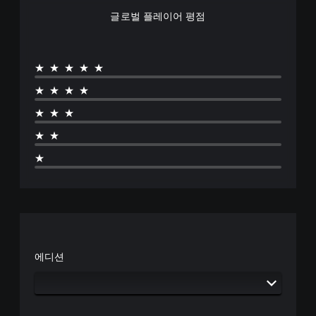
않
효
글로벌 플레이어 평점
과
고
를
플
비
레
활
이
★★★★★
성
가
화
★★★★
능
할
수
게
★★★
있
임
★★
으
을
며
플
★
,
레
시
이
각
하
적
고
안
메
정
뉴
감
를
을
탐
에디션
줄
색
수
할
있
때
도
빠
록
르