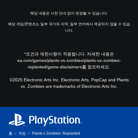
습
니
해당 내용은 사전 안내 없이 변경될 수 있습니다.
다
.
해당 게임/콘텐츠는 일부 국가와 지역, 일부 언어에서 제공되지 않을 수 있습
니다.
모
션
컨
트
*조건과 제한사항이 적용됩니다. 자세한 내용은
롤
ea.com/games/plants-vs-zombies/plants-vs-zombies-
없
replanted/game-disclaimers를 참조하세요.
이
플
©2025 Electronic Arts Inc. Electronic Arts, PopCap and Plants
레
vs. Zombies are trademarks of Electronic Arts Inc.
이
가
능
게
임
을
플
레
홈
게임
Plants v Zombies: Replanted
이