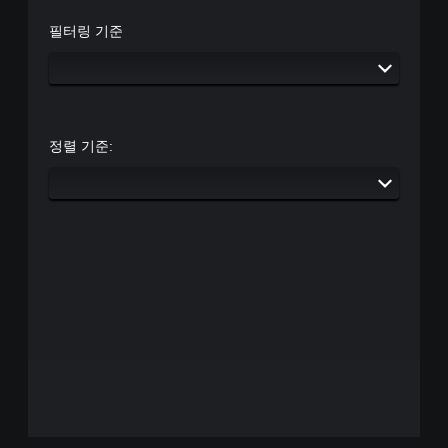
화
게
필터링 기준
면
또
중
는
앙
제
에
한
점
시
이
간
표
내
정렬 기준:
시
에
된
버
상
튼
태
을
로
누
게
르
임
지
을
않
플
아
레
도
이
됩
할
니
수
다
있
.
습
니
동
다