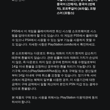
나
트
중국어 (간체자), 중국어 (번체
길
롤
자), 포르투갈어 (브라질), 프랑
게
러
스어 (프랑스)
누
진
르
동
지
을
않
통
PS5에서 이 게임을 플레이하려면 최신 시스템 소프트웨어로 시스
고
해
템을 업데이트해야 할 수도 있습니다. 이 게임은 PS5에서 플레이할 
도
서
수 있으나 PS4에서 사용할 수 있는 일부 기능을 사용하지 못할 수
게
도
도 있습니다. 자세한 사항은 PlayStation.com/bc에서 확인하세요.
임
전
을
달
본 소프트웨어는 다운로드 후에는 재화의 가치가 현저히 감소하기 
플
됩
때문에 환불되지 않습니다. 관련 법률에 따라 재화의 가치가 손상되
레
니
지 않은, 즉 다운로드 하지 않은 경우에 한하여 제품 수령일로부터 
이
다
14일 이내 환불을 요청하신 경우에만 환불 처리가 가능합니다. 정
하
.
기구독 서비스(PlayStation®Plus등)는 최초 구매일 또는 갱신일로
고
부터 14일 이내에 구매 취소를 요청할 수 있습니다. 정기구독 서비
메
스에서 제공하는 혜택의 일부를 사용한 경우, 미 사용기간에 대한 
뉴
금액이 구매 금액에서 일할 계산되어 본인의 PSN 지갑 또는 결제수
를
단으로 환불됩니다.
탐
색
본 제품의 구매 또는 사용을 위해서는 PlayStation 이용약관에 동의
할
하셔야 합니다.
수
있