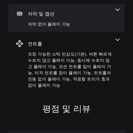
이
부
가
는
동
스
포
영
일
틱
자막 및 캡션
함
상
하
민
되
시
도
감
자막 없이 플레이 가능
지
청
록
도
않
중
설
옵
기
에
정
션
때
시
할
이
컨트롤
문
각
수
제
에
적
조정 가능한 스틱 민감도(기본), 버튼 빠르게
있
공
자
으
습
됩
누르지 않고 플레이 가능, 동시에 누르지 않
막
로
니
니
고 플레이 가능, 모션 컨트롤 없이 플레이 가
없
불
다
다
이
능, 터치 컨트롤 없이 플레이 가능, 컨트롤러
편
.
.
플
할
진동 없이 플레이 가능, 적응형 트리거 효과
레
수
없이 플레이 가능
이
있
버
할
는
튼
수
카
빠
있
메
평점 및 리뷰
르
습
라
게
니
움
누
다
직
르
.
임
지
및