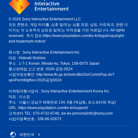
롤
없
이
© 2026 Sony Interactive Entertainment LLC
플
모든 콘텐츠, 게임 타이틀, 상호 및/또는 상품 외장, 상표, 아트워크, 관련 이
레
미지는 각 소유주의 상표권 및/또는 저작권을 가진 자료입니다. All rights
reserved. 추가 정보:
https://www.playstation.com/ko-kr/legal/copyright-
이
and-trademark-notice/
가
능
회사명 : Sony Interactive Entertainment Inc.
게
대표 : Hideaki Nishino
임
주소 : 1-7-1 Konan, Minato-ku, Tokyo, 108-0075 Japan
을
통신판매업 신고 번호: 2026-공정-0024
플
사업자정보확인:
http://www.ftc.go.kr/selectBizOvrCommPop.do?
레
apvPermMgtNo=2026공정0024
이
할
마케팅대행사업자 : Sony Interactive Entertainment Korea Inc.
때
대표 : 이소정
터
주소 : 서울시 강남구 테헤란로 134, 8층 (역삼동, 포스코타워 역삼)
치
URL: https://www.playstation.com/ko-kr/support/
기
고객센터 TEL: 070-4732-6748, sie-ko-personalinfo@sony.com
반
사업자등록번호 : 106-86-02673
의
컨
트
대한민국