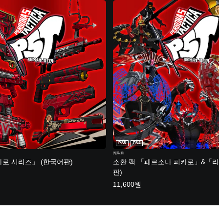
PS5
PS4
캐릭터
카로 시리즈」 (한국어판)
소환 팩 「페르소나 피카로」&「라
판)
11,600원