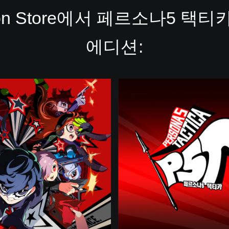
ation Store에서 페르소나5 택
에디션:
D
i
g
i
t
a
l
D
e
l
u
x
e
E