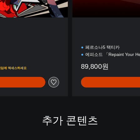
d
i
t
i
o
n
페르소나5 택티카
에피소드 「Repaint Your H
89,800원
의 게임에 액세스하세요
추가 콘텐츠