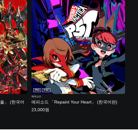
PS5
PS4
에피소드
울」 (한국어
에피소드 「Repaint Your Heart」 (한국어판)
23,000원