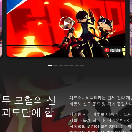
전투 모험의 신
페르소나5 택티카는 턴제 전략 게
비롯해 신규 동료 및 적이 등장하
 괴도단에 합
기이한 사건 이후로 마음의 괴도
계를 떠돌게 됩니다. 레기온이라는
체절명의 위기에 빠지지만, 수수