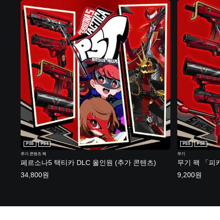
PS5
PS4
PS5
PS4
추가 콘텐츠 팩
무기
페르소나5 택티카 DLC 올인원 (추가 콘텐츠)
무기 팩 「피
34,800원
9,200원