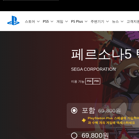
스토어
PS5
게임
PS Plus
주변기기
뉴스
고객지
페르소나5
SEGA CORPORATION
이용 가능:
PS4
PS5
포함
69,800원
69,800원의 원래 
PlayStation Plus 스페셜에 가
과 수백 개의 게임에 액세스하세요
69,800원