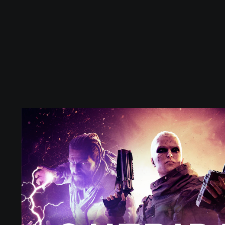
O
U
T
R
I
D
E
R
S
P
S