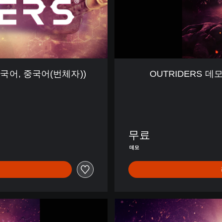
(
중
국
어
(
간
체
 한국어, 중국어(번체자))
OUTRIDERS 데
자
)
,
한
국
어
무료
,
데모
중
국
어
(
번
체
C
자
O