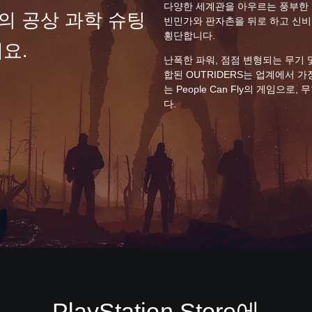
다양한 세계관을 아우르는 풍부한
심의 공상 과학 슈팅
빈민가와 판자촌을 뒤로 하고 신비
횡단합니다.
요.
난폭한 파워, 점점 변형되는 무기 
합된 OUTRIDERS는 업계에서 
는 People Can Fly의 게임으
다.
PlayStation Store에