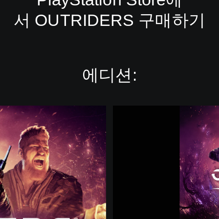
서 OUTRIDERS 구매하기
에디션:
O
U
T
R
I
D
E
R
S
데
모