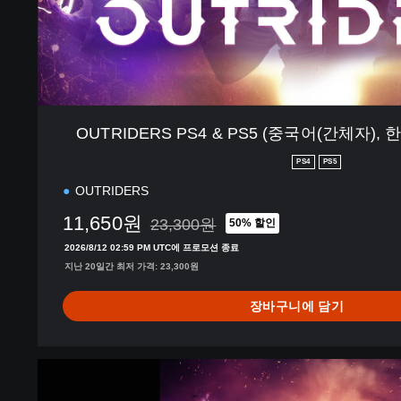
4
&
P
S
5
(
중
OUTRIDERS PS4 & PS5 (중국어(간체자),
국
어
PS4
PS5
(
OUTRIDERS
간
체
11,650원
23,300원
50% 할인
23,300원의 원래 가격에서 할인됨
자
2026/8/12 02:59 PM UTC에 프로모션 종료
)
지난 20일간 최저 가격: 23,300원
,
한
장바구니에 담기
국
어
,
중
O
국
U