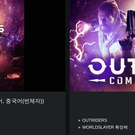
)
M
)
P
L
E
T
E
E
D
I
T
I
O
N
어, 중국어(번체자))
OUTRIDERS
WORLDSLAYER 확장팩