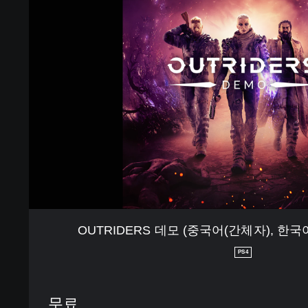
어
T
(
R
번
I
체
D
자
E
)
R
)
S
데
모
(
중
국
어
(
간
체
OUTRIDERS 데모 (중국어(간체자), 한국
자
)
PS4
,
한
국
무료
어