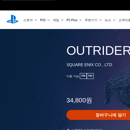
스토어
PS5
게임
PS Plus
주변기기
뉴스
고객지
OUTRIDE
SQUARE ENIX CO., LTD.
이용 가능:
PS5
PS4
34,800원
장바구니에 담기