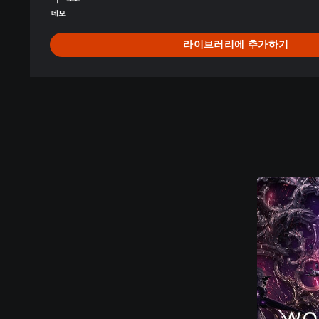
,
데모
중
국
라이브러리에 추가하기
어
(
번
체
자
)
)