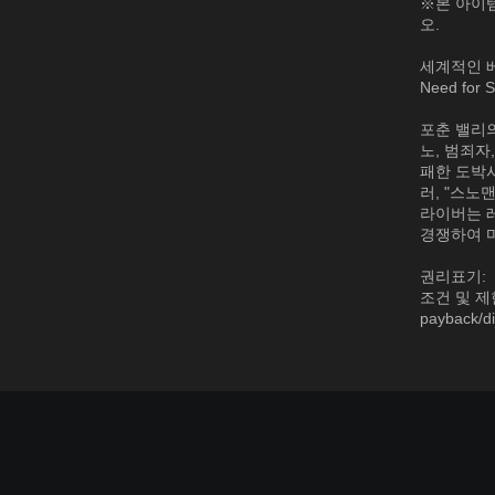
※본 아이
오.
세계적인 베
Need fo
포춘 밸리
노, 범죄자
패한 도박사
러, "스노
라이버는 
경쟁하여 
권리표기:
조건 및 제한사
payback