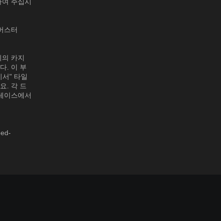
하여 주십시
록버스터
시의 카지
다. 이 부
이서" 타일
요. 각 드
 레이스에서
ed-