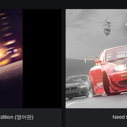
N
e
e
d
f
o
r
S
p
e
e
d
™
P
a
y
b
a
Edition (영어판)
Need 
c
k