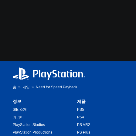
홈
게임
Need for Speed Payback
정보
제품
SIE 소개
PS5
커리어
PS4
PlayStation Studios
PS VR2
PlayStation Productions
PS Plus