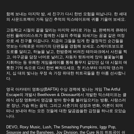
함께 보내는 마지막 밤, 세 친구가 다시 한번 모험을 떠납니다. 한 세대
의 사운드트랙이 가득 담긴 추억의 믹스테이프에 귀를 기울여 보세요.
고등학교 시절의 끝을 알리는 마지막 파티로 가는 길, 완벽하게 큐레이
션된 플레이리스트가 함께한 시절의 추억을 되새기는 꿈결 같은 여정
으로 세 친구를 이끕니다. 지금의 그들을 있게 한 결정적인 순간들을
엿보는 다채로운 이야기의 단편들을 경험해 보세요. 스케이트보드로
도로를 달리고, 하늘을 날고, 한밤중에 버려진 테마파크에서 사진을 찍
고, 야구공을 담장 너머로 날리고, 자동차 뒷좌석에 앉아 불꽃놀이를
지휘하는 등 유쾌한 게임플레이를 통해 황무지 같았던 십 대 시절의 애
틋한 기억 속으로 다시 한번 빠져드세요. 첫 키스부터 마지막 댄스까
지, 십 대의 빛나는 우정 속 가장 위대한 히트곡들을 한 아름 선사합니
다.
영국 아카데미 영화상(BAFTA) 수상 경력에 빛나는 게임 The Artful
Escape의 개발사 Beethoven & Dinosaur에서 개발한 믹스테이프는 클
래식 성장 영화에서 영감을 받아 향수를 불러일으키는 방황, 사랑스러
운 장난, 가슴 뛰는 음악, 그리고 사춘기의 성장과 변화, 어른이 되며
떠나 보내야 하는 모든 것들에 대한 달곰씁쓸한 감정을 하나로 모았습
니다.
DEVO, Roxy Music, Lush, The Smashing Pumpkins, Iggy Pop,
Siouxsie and the Banshees, Joy Division, the Cure 등의 히트곡이 쉬