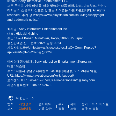
© 2026 Sony Interactive Entertainment LLC
모든 콘텐츠, 게임 타이틀, 상호 및/또는 상품 외장, 상표, 아트워크, 관련 이
미지는 각 소유주의 상표권 및/또는 저작권을 가진 자료입니다. All rights
reserved. 추가 정보:
https://www.playstation.com/ko-kr/legal/copyright-
and-trademark-notice/
회사명 : Sony Interactive Entertainment Inc.
대표 : Hideaki Nishino
주소 : 1-7-1 Konan, Minato-ku, Tokyo, 108-0075 Japan
통신판매업 신고 번호: 2026-공정-0024
사업자정보확인:
http://www.ftc.go.kr/selectBizOvrCommPop.do?
apvPermMgtNo=2026공정0024
마케팅대행사업자 : Sony Interactive Entertainment Korea Inc.
대표 : 이소정
주소 : 서울시 강남구 테헤란로 134, 8층 (역삼동, 포스코타워 역삼)
URL: https://www.playstation.com/ko-kr/support/
고객센터 TEL: 070-4732-6748, sie-ko-personalinfo@sony.com
사업자등록번호 : 106-86-02673
대한민국
법적
개인정보
웹사이트
쿠키
사이
정기 구독 서비스 환
고지
처리방침
이용 약관
정책
트맵
불/취소 요청