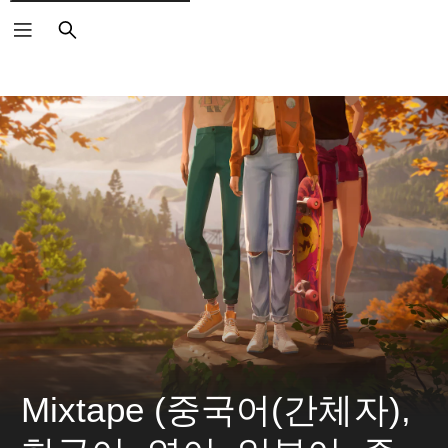
검
색
Mixtape (중국어(간체자), 