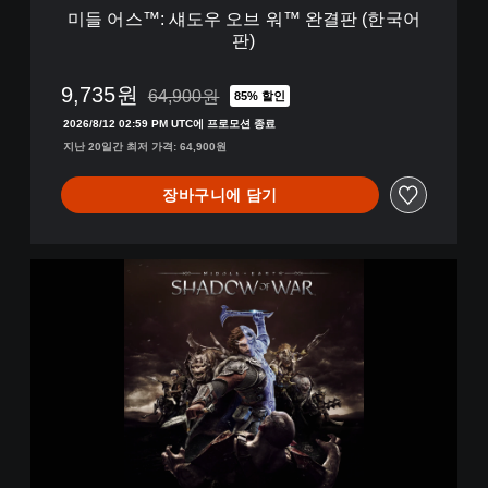
™
미들 어스™: 섀도우 오브 워™ 완결판 (한국어
완
판)
결
판
(
9,735원
64,900원
85% 할인
64,900원의 원래 가격에서 할인됨
한
2026/8/12 02:59 PM UTC에 프로모션 종료
국
지난 20일간 최저 가격: 64,900원
어
판
)
장바구니에 담기
미
들
어
스
™
:
섀
도
우
오
브