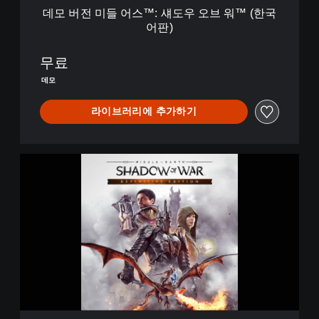
우
데모 버전 미들 어스™: 섀도우 오브 워™ (한국
오
어판)
브
워
™
무료
(
데모
한
국
라이브러리에 추가하기
어
판
)
미
들
어
스
™
:
섀
도
우
오
브
워