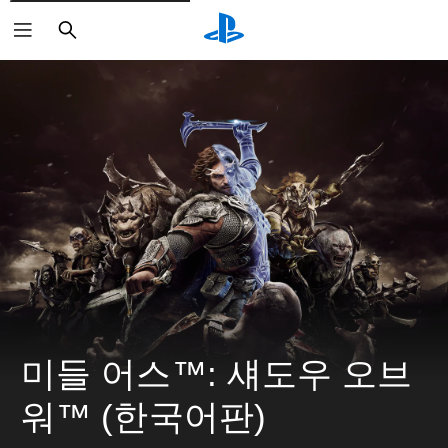
검
색
미들 어스™: 섀도우 오브 
워™ (한국어판)