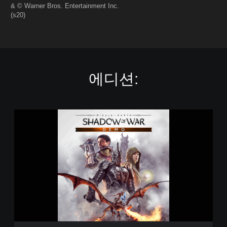
& © Warner Bros. Entertainment Inc.
(s20)
에디션:
데
모
버
전
미
들
어
스
™
:
섀
도