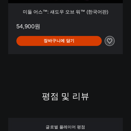
워
™
미들 어스™: 섀도우 오브 워™ (한국어판)
(
한
국
54,900원
어
판
장바구니에 담기
)
평점 및 리뷰
글로벌 플레이어 평점