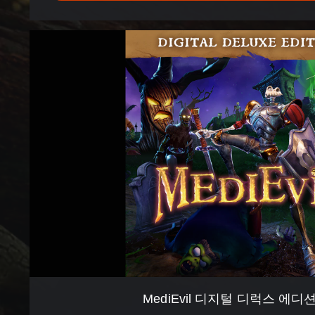
M
e
d
i
E
v
i
l
디
지
털
디
럭
스
에
디
션
(
MediEvil 디지털 디럭스 에디션
영