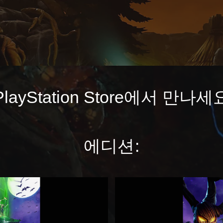
PlayStation Store에서 만나세
에디션:
M
e
d
i