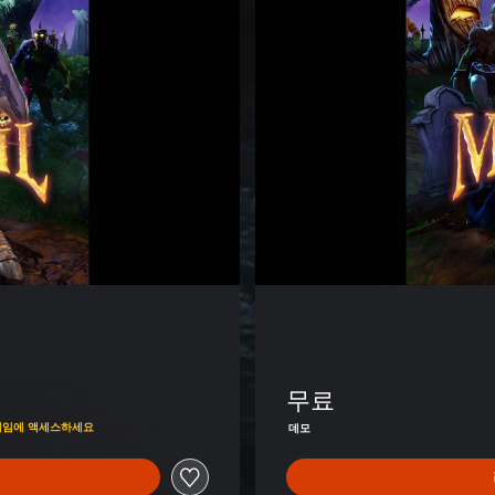
E
v
i
l
:
데
모
(
영
어
판
)
무료
의 게임에 액세스하세요
데모