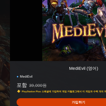
E
v
i
l
(
영
어
)
MediEvil (영어)
MediEvil
포함
39,000원
39,000원의 원래 가격에서 할인됨
PlayStation Plus 스페셜에 가입하여 게임 카탈로그에서 이 게임과 수백 개
가입하기