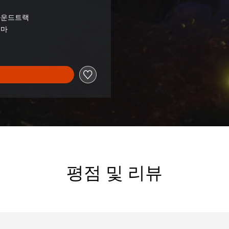
믹
사운드트랙
테마
평점 및 리뷰