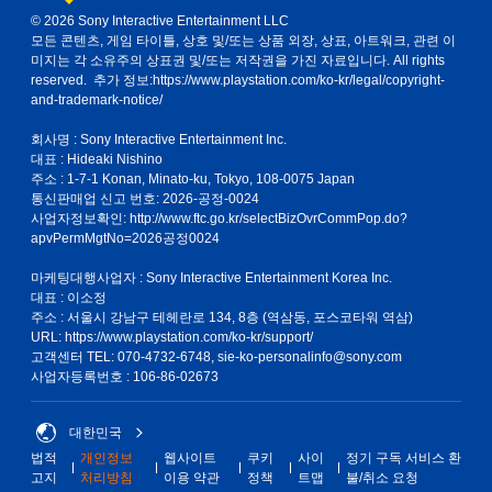
© 2026 Sony Interactive Entertainment LLC
모든 콘텐츠, 게임 타이틀, 상호 및/또는 상품 외장, 상표, 아트워크, 관련 이
미지는 각 소유주의 상표권 및/또는 저작권을 가진 자료입니다. All rights
reserved. 추가 정보:
https://www.playstation.com/ko-kr/legal/copyright-
and-trademark-notice/
회사명 : Sony Interactive Entertainment Inc.
대표 : Hideaki Nishino
주소 : 1-7-1 Konan, Minato-ku, Tokyo, 108-0075 Japan
통신판매업 신고 번호: 2026-공정-0024
사업자정보확인:
http://www.ftc.go.kr/selectBizOvrCommPop.do?
apvPermMgtNo=2026공정0024
마케팅대행사업자 : Sony Interactive Entertainment Korea Inc.
대표 : 이소정
주소 : 서울시 강남구 테헤란로 134, 8층 (역삼동, 포스코타워 역삼)
URL: https://www.playstation.com/ko-kr/support/
고객센터 TEL: 070-4732-6748, sie-ko-personalinfo@sony.com
사업자등록번호 : 106-86-02673
대한민국
법적
개인정보
웹사이트
쿠키
사이
정기 구독 서비스 환
고지
처리방침
이용 약관
정책
트맵
불/취소 요청