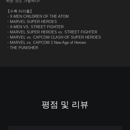
하는 것도 가능하다!
【수록 타이틀】
・X-MEN CHILDREN OF THE ATOM
・MARVEL SUPER HEROES
・X-MEN VS. STREET FIGHTER
・MARVEL SUPER HEROES vs. STREET FIGHTER
・MARVEL vs. CAPCOM CLASH OF SUPER HEROES
・MARVEL vs. CAPCOM 2 New Age of Heroes
・THE PUNISHER
평점 및 리뷰