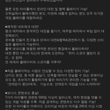
있는 라인업이 망라되어 수록되었습니다.
물론 모든 타이틀에서 온라인 대전 및 협력 플레이가 가능!
오락실에서 플레이했던 분도, 이번에 새롭게 접하는 분도 모두 뜨거운
게임 플레이를 체험하세요.
■쾌적한 네트워크 대전!
랭크 매치에서 본격적인 대전을 즐기기, 캐주얼 매치에서 부담 없이 대
전해보기,
로비를 만들어 친구들과 모여서 대전&협력&관전하기 등, 다양한 스타
일로 플레이가 가능하다.
롤백 넷코드를 채용한 쾌적한 온라인 환경에서 플레이하자!
대전 뿐만 아니라 자신의 한계에 도전하는 「하이 스코어 챌린지 모
드」도 탑재.
전 세계의 플레이어와 스코어를 겨루자!
■처음 플레이하는 사람도 안심할 수 있는 다양한 편리 기능!
난이도 변경, 원 버튼 필살기, 만족할 때까지 연습할 수 있는 트레이닝
모드 등, 초보자가 활용하기에 좋은 여러가지 편리한 기능을 구현.
「언제든지 중단/재개」 기능으로, 언제든지 게임을 다시 시작하자!
■보너스 콘텐츠도 충실!
7가지 타이틀에 관련된 500점 이상의 일러스트, 제작 현장을 엿볼 수
있는 개발 자료를 수록. 처음 공개하는 콘텐츠도 다수 열람 가능!
또한 각 타이틀의 아케이드 오리지널 버전의 악곡을 200곡 이상 시청