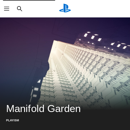
검
색
Manifold Garden
PLAYISM