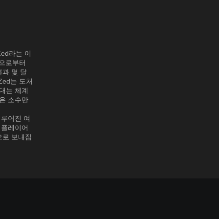
 Zed라는 이
험으로부터
불과 몇 달
Zed는 도처
군대는 체계
좋은 소수만
이루어진 여
면 플레이어
으로 보내집