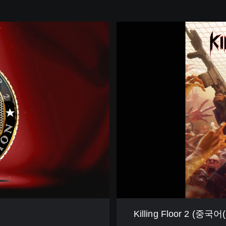
K
i
l
l
i
n
g
F
l
o
o
r
2
(
중
국
어
(
Killing Floor 2 
간