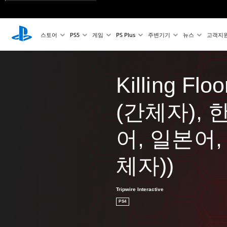
스토어
PS5
게임
PS Plus
주변기기
뉴스
고객지
Killing Fl
(간체자), 
어, 일본어
체자))
Tripwire Interactive
PS4