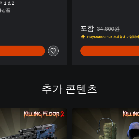
체
 1 & 2
자
화장품
)
,
포함
한
34,800원
34,800원의 원래 
국
PlayStation Plus 스페셜에 
어
,
영
어
,
일
본
추가 콘텐츠
어
,
중
국
어
(
번
체
자