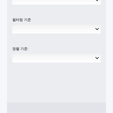
일
시
에
서
부
청
서
소
스
중
만
리
틱
에
가
가
민
필터링 기준
시
능
들
감
각
)
리
도
적
.
도
옵
으
록
션
로
오
이
불
디
제
정렬 기준:
편
오
공
할
출
됩
수
력
니
있
을
다
는
설
.
카
정
메
할
조
라
수
움
정
있
직
습
가
임
니
능
및
다
한
효
.
스
과
틱
를