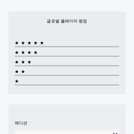
이
자
할
니
언
있
동
막
수
다
제
습
일
이
있
.
든
니
하
표
습
지
다
글로벌 플레이어 평점
도
시
니
게
.
시
록
됩
다
임
각
설
니
.
을
정
적
다
일
★★★★★
할
.
안
시
조
수
정
정
★★★★
정
있
지
감
습
가
★★★
할
(
니
능
수
기
★★
다
한
있
본
.
스
습
★
)
니
틱
게
다
3
민
임
(
D
감
플
오
오
도
레
프
디
(
이
라
오
기
또
인
본
는
플
사
에디션
)
영
레
방
상
이
에