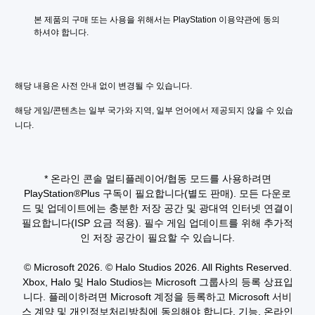
된
플
추
레
본 제품의 구매 또는 사용을 위해서는 PlayStation 이용약관에 동의
가
이
하셔야 합니다.
적
하
인
고
텍
메
스
뉴
해당 내용은 사전 안내 없이 변경될 수 있습니다.
트
를
및
탐
해당 게임/콘텐츠는 일부 국가와 지역, 일부 언어에서 제공되지 않을 수 있습
시
색
니다.
각
할
적
때
정
빠
보
르
* 온라인 콘솔 멀티플레이어/협동 모드를 사용하려면
를
게
전
PlayStation®Plus 구독이 필요합니다(별도 판매). 모든 다운로
또
달
는
드 및 업데이트에는 충분한 저장 공간 및 광대역 인터넷 연결이
받
제
필요합니다(ISP 요금 적용). 필수 게임 업데이트를 위해 추가적
지
한
인 저장 공간이 필요할 수 있습니다.
못
시
할
간
© Microsoft 2026. © Halo Studios 2026. All Rights Reserved.
수
내
도
Xbox, Halo 및 Halo Studios는 Microsoft 그룹사의 등록 상표입
에
있
버
니다. 플레이하려면 Microsoft 계정을 등록하고 Microsoft 서비
습
튼
스 계약 및 개인정보처리방침에 동의해야 합니다. 기능, 온라인