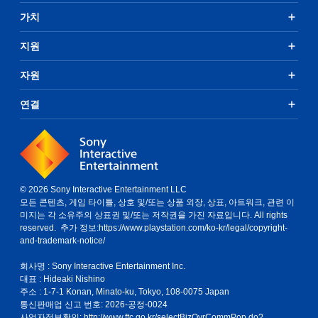
능
가치
게
임
지원
을
플
레
자원
이
할
연결
때
모
션
컨
트
롤
을
© 2026 Sony Interactive Entertainment LLC
사
모든 콘텐츠, 게임 타이틀, 상호 및/또는 상품 외장, 상표, 아트워크, 관련 이
용
미지는 각 소유주의 상표권 및/또는 저작권을 가진 자료입니다. All rights
하
reserved. 추가 정보:
https://www.playstation.com/ko-kr/legal/copyright-
지
and-trademark-notice/
않
아
회사명 : Sony Interactive Entertainment Inc.
도
대표 : Hideaki Nishino
됩
주소 : 1-7-1 Konan, Minato-ku, Tokyo, 108-0075 Japan
니
통신판매업 신고 번호: 2026-공정-0024
다
사업자정보확인:
http://www.ftc.go.kr/selectBizOvrCommPop.do?