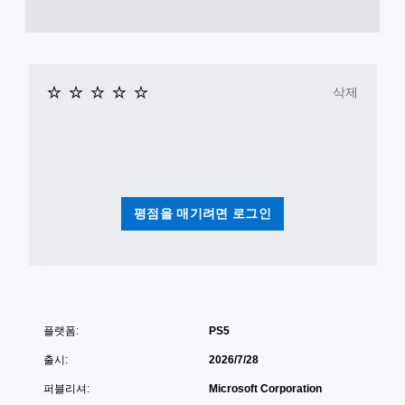
스
반
비
크
전
활
린
(
성
화
리
기
할
더
본
삭제
수
(
)
있
기
스
습
본
틱
니
)
을
다
반
.
스
전
크
시
린
평점을 매기려면 로그인
킬
리
수
더
있
를
는
이
일
용
부
하
옵
여
플랫폼:
PS5
션
게
이
임
출시:
2026/7/28
제
플
공
레
퍼블리셔:
Microsoft Corporation
됩
이