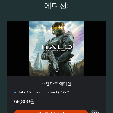
에디션:
스
탠
다
드
에
디
션
스탠다드 에디션
Halo: Campaign Evolved (PS5™)
69,800원