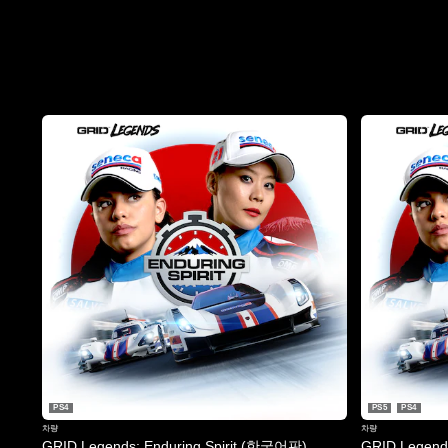
PS4
PS5
PS4
차량
차량
GRID Legends: Enduring Spirit (한국어판)
GRID Legends