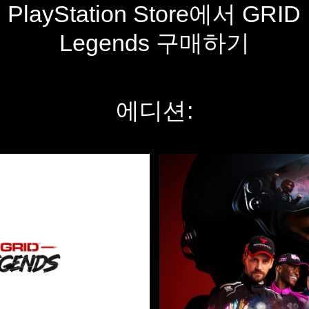
PlayStation Store에서 GRID
Legends 구매하기
에디션:
디
럭
스
에
디
션