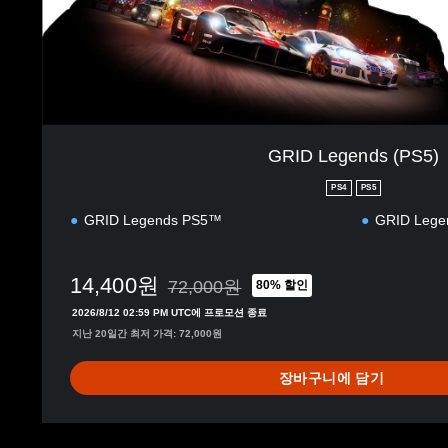
(
P
S
5
)
GRID Legends (PS5)
PS4
PS5
GRID Legends PS5™
GRID Lege
14,400원
72,000원
80% 할인
72,000원의 원래 가격에서 할인됨
2026/8/12 02:59 PM UTC에 프로모션 종료
지난 20일간 최저 가격: 72,000원
장바구니에 담기