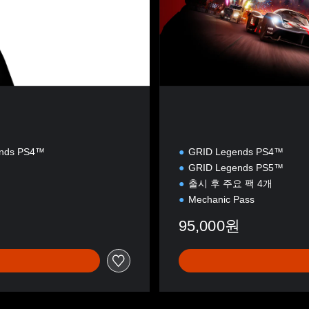
nds PS4™
GRID Legends PS4™
GRID Legends PS5™
출시 후 주요 팩 4개
Mechanic Pass
95,000원