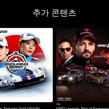
추가 콘텐츠
PS5
PS4
차량
: Enduring Spirit (영어판)
GRID Legends: Rise of Ravenwe