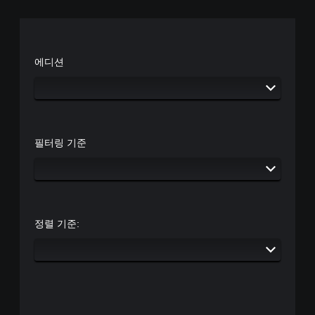
틱
디
개
을
오
별
반
출
적
전
력
으
시
을
로
에디션
킬
설
활
수
정
성
있
할
화
는
수
할
일
있
수
부
습
있
옵
니
필터링 기준
습
션
다
니
이
.
다
제
.
공
됩
니
게
정렬 기준:
다
임
.
속
도
(
버
고
튼
급
빠