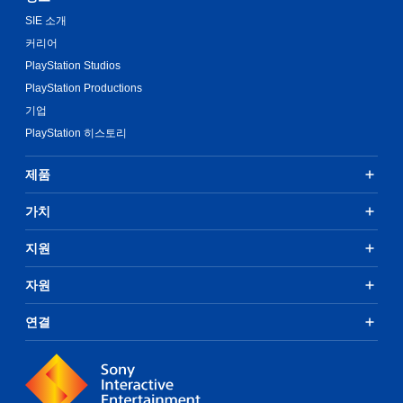
때
인
SIE 소개
모
플
션
레
커리어
컨
이
PlayStation Studios
트
에
롤
서
PlayStation Productions
을
만
기업
사
가
PlayStation 히스토리
용
능
하
)
지
.
제품
않
아
수
가치
도
동
됩
저
지원
니
장
다
.
자원
마
지
막
연결
터
으
치
로
컨
플
트
레
롤
이