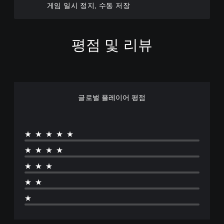
이
게임 일시 정지, 수동 저장
있
이
되
습
제
도
니
공
록
다
됩
도
평점 및 리뷰
.
니
전
다
수
.
3
준
D
을
조
오
사
정
용
디
글로벌 플레이어 평점
가
자
오
지
능
사
정
한
방
하
스
★★★★★
에
거
틱
서
나
★★★★
반
소
다
리
전
★★★
양
가
(
한
들
★★
기
지
리
본
원
★
도
기
)
록
능
스
오
을