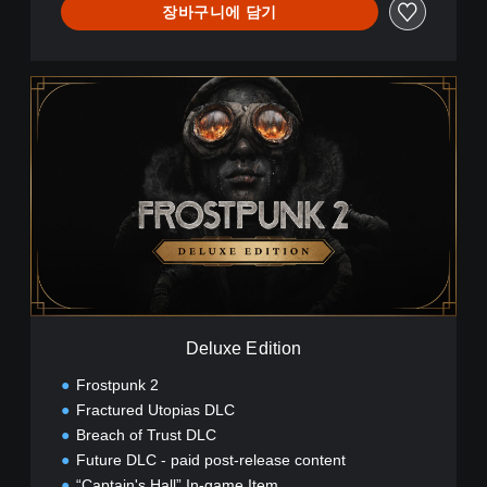
장바구니에 담기
D
e
l
u
x
e
E
d
i
t
i
o
n
Deluxe Edition
Frostpunk 2
Fractured Utopias DLC
Breach of Trust DLC
Future DLC - paid post-release content
“Captain's Hall” In-game Item