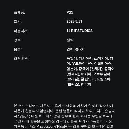
길
색
수
할
플랫폼:
PS5
있
때
습
빠
출시:
2025/9/18
니
르
다
게
퍼블리셔:
11 BIT STUDIOS
.
또
장르:
전략
는
제
게
음성:
영어, 중국어
한
임
시
화면 언어:
독일어, 러시아어, 스페인어, 영
일
간
어, 우크라이나어, 이탈리아어,
시
내
일본어, 중국어 (간체자), 중국어
정
에
(번체자), 터키어, 포르투갈어
지
버
(브라질), 폴란드어, 프랑스어
튼
게
(프랑스), 한국어
을
임
누
플
르
레
지
이
본 소프트웨어는 다운로드 후에는 재화의 가치가 현저히 감소하기 
않
또
때문에 환불되지 않습니다. 관련 법률에 따라 재화의 가치가 손상되
아
는
지 않은, 즉 다운로드 하지 않은 경우에 한하여 제품 수령일로부터 
도
영
14일 이내 환불을 요청하신 경우에만 환불 처리가 가능합니다. 정
됩
상
기구독 서비스(PlayStation®Plus등)는 최초 구매일 또는 갱신일로
니