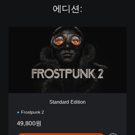
에디션:
S
t
a
n
d
a
r
d
E
d
i
t
i
Standard Edition
o
n
Frostpunk 2
49,800원