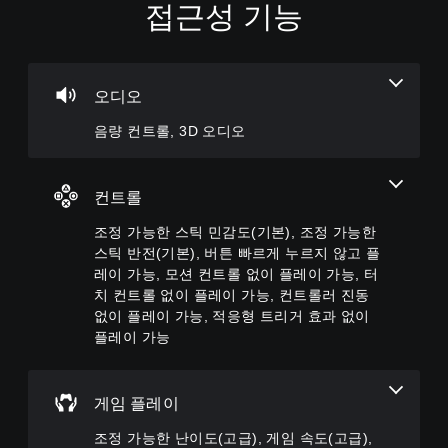
접근성 기능
음
조
조
량
정
정
컨
가
가
트
능
능
롤
한
한
오디오
스
난
개
음량 컨트롤, 3D 오디오
틱
이
별
민
도
적
으
감
(
로
도
고
컨트롤
오
(
급
디
조정 가능한 스틱 민감도(기본), 조정 가능한
기
)
오
본
스틱 반전(기본), 버튼 빠르게 누르지 않고 플
게
음
)
레이 가능, 모션 컨트롤 없이 플레이 가능, 터
임
량
을
치 컨트롤 없이 플레이 가능, 컨트롤러 진동
을
일
플
없이 플레이 가능, 적응형 트리거 효과 없이
낮
부
레
추
스
플레이 가능
이
고
틱
하
음
민
는
소
감
데
게임 플레이
거
도
도
할
옵
조정 가능한 난이도(고급), 게임 속도(고급),
움
수
션