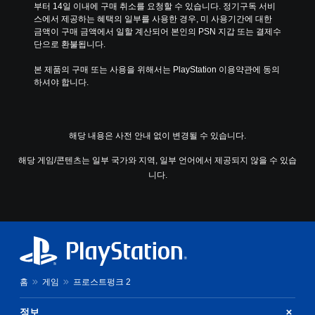
시
부터 14일 이내에 구매 취소를 요청할 수 있습니다. 정기구독 서비
다
청
스에서 제공하는 혜택의 일부를 사용한 경우, 미 사용기간에 대한 
.
중
금액이 구매 금액에서 일할 계산되어 본인의 PSN 지갑 또는 결제수
에
단으로 환불됩니다.
언
모
제
본 제품의 구매 또는 사용을 위해서는 PlayStation 이용약관에 동의
션
든
하셔야 합니다.
컨
지
트
게
롤
임
없
을
해당 내용은 사전 안내 없이 변경될 수 있습니다.
이
일
시
플
해당 게임/콘텐츠는 일부 국가와 지역, 일부 언어에서 제공되지 않을 수 있습
정
레
니다.
지
이
할
가
수
능
있
게
습
임
니
을
다
플
(
레
오
홈
게임
프로스트펑크 2
이
프
할
라
정보