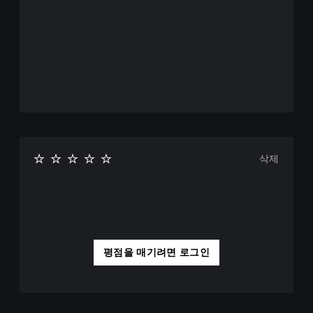
)
르
게
게
누
임
르
의
전
지
반
않
적
고
인
플
속
레
도
이
를
가
늦
능
춰
삭제
서
게
더
임
천
을
천
플
히
레
게
이
임
하
평점을 매기려면 로그인
플
고
레
메
이
뉴
를
를
즐
탐