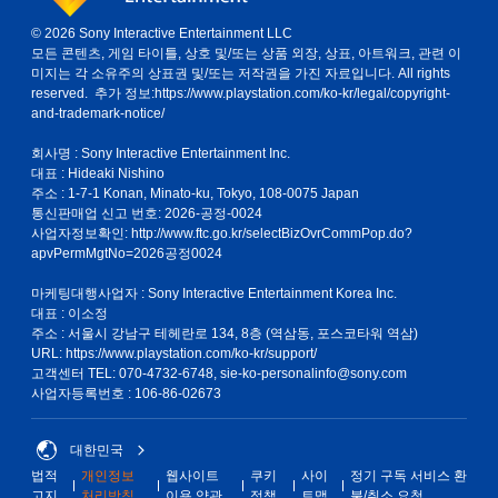
없
한
이
© 2026 Sony Interactive Entertainment LLC
부
모든 콘텐츠, 게임 타이틀, 상호 및/또는 상품 외장, 상표, 아트워크, 관련 이
플
분
미지는 각 소유주의 상표권 및/또는 저작권을 가진 자료입니다. All rights
부
레
reserved. 추가 정보:
https://www.playstation.com/ko-kr/legal/copyright-
터
이
and-trademark-notice/
이
가
어
능
회사명 : Sony Interactive Entertainment Inc.
서
게
대표 : Hideaki Nishino
게
임
주소 : 1-7-1 Konan, Minato-ku, Tokyo, 108-0075 Japan
임
을
통신판매업 신고 번호: 2026-공정-0024
을
플
사업자정보확인:
http://www.ftc.go.kr/selectBizOvrCommPop.do?
진
레
apvPermMgtNo=2026공정0024
행
이
할
할
마케팅대행사업자 : Sony Interactive Entertainment Korea Inc.
수
때
대표 : 이소정
있
터
주소 : 서울시 강남구 테헤란로 134, 8층 (역삼동, 포스코타워 역삼)
도
치
URL: https://www.playstation.com/ko-kr/support/
록
기
고객센터 TEL: 070-4732-6748, sie-ko-personalinfo@sony.com
저
반
사업자등록번호 : 106-86-02673
장
의
지
컨
점
대한민국
트
을
롤
직
법적
개인정보
웹사이트
쿠키
사이
정기 구독 서비스 환
을
접
고지
처리방침
이용 약관
정책
트맵
불/취소 요청