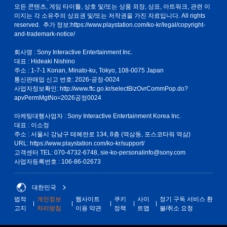
모든 콘텐츠, 게임 타이틀, 상호 및/또는 상품 외장, 상표, 아트워크, 관련 이
미지는 각 소유주의 상표권 및/또는 저작권을 가진 자료입니다. All rights
reserved. 추가 정보:
https://www.playstation.com/ko-kr/legal/copyright-
and-trademark-notice/
회사명 : Sony Interactive Entertainment Inc.
대표 : Hideaki Nishino
주소 : 1-7-1 Konan, Minato-ku, Tokyo, 108-0075 Japan
통신판매업 신고 번호: 2026-공정-0024
사업자정보확인:
http://www.ftc.go.kr/selectBizOvrCommPop.do?
apvPermMgtNo=2026공정0024
마케팅대행사업자 : Sony Interactive Entertainment Korea Inc.
대표 : 이소정
주소 : 서울시 강남구 테헤란로 134, 8층 (역삼동, 포스코타워 역삼)
URL: https://www.playstation.com/ko-kr/support/
고객센터 TEL: 070-4732-6748, sie-ko-personalinfo@sony.com
사업자등록번호 : 106-86-02673
대한민국
법적
개인정보
웹사이트
쿠키
사이
정기 구독 서비스 환
고지
처리방침
이용 약관
정책
트맵
불/취소 요청