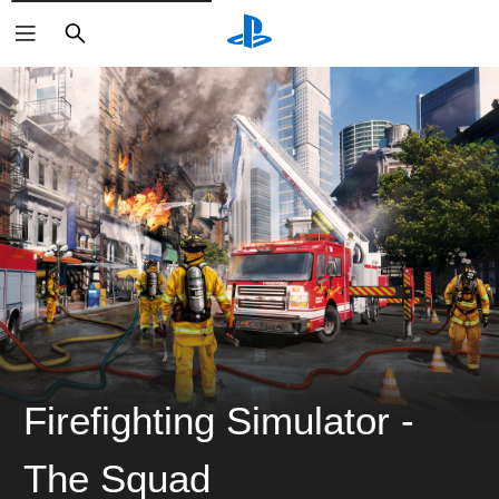
검
색
Firefighting Simulator -
The Squad