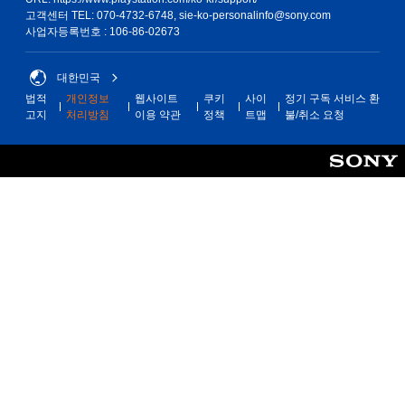
고객센터 TEL: 070-4732-6748, sie-ko-personalinfo@sony.com
사업자등록번호 : 106-86-02673
대한민국
법적
개인정보
웹사이트
쿠키
사이
정기 구독 서비스 환
고지
처리방침
이용 약관
정책
트맵
불/취소 요청