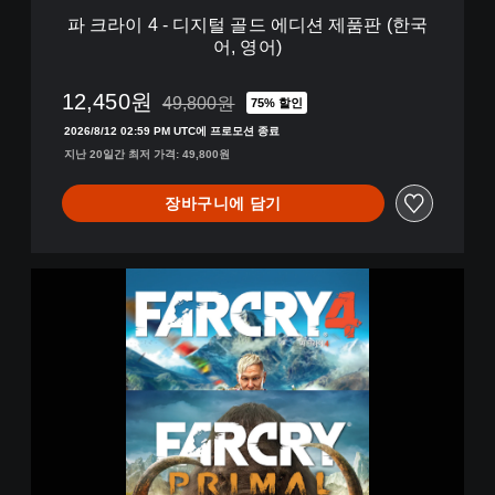
디
파 크라이 4 - 디지털 골드 에디션 제품판 (한국
션
어, 영어)
제
품
판
12,450원
49,800원
75% 할인
49,800원의 원래 가격에서 할인됨
(
2026/8/12 02:59 PM UTC에 프로모션 종료
한
지난 20일간 최저 가격: 49,800원
국
어
,
장바구니에 담기
영
어
)
F
a
r
C
r
y
4
+
F
a
r