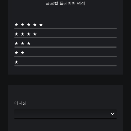
중
글로벌 플레이어 평점
국
어
(
간
★★★★★
체
★★★★
자
)
★★★
,
한
★★
국
★
어
,
영
어
,
중
국
어
에디션
(
번
체
자
)