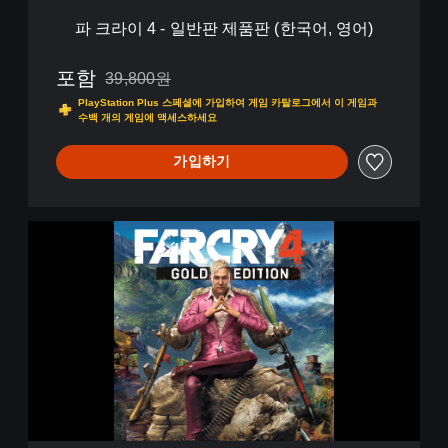
(
파 크라이 4 - 일반판 제품판 (한국어, 영어)
한
국
어
포함
39,800원
39,800원의 원래 가격에서 할인됨
,
PlayStation Plus 스페셜에 가입하여 게임 카탈로그에서 이 게임과
영
수백 개의 게임에 액세스하세요
어
)
가입하기
파
크
라
이
4
-
디
지
털
골
드
에