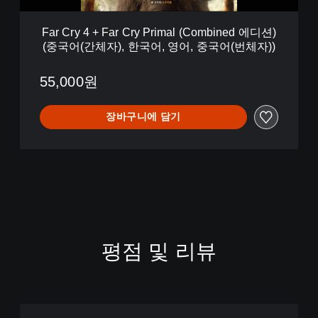
C
r
Far Cry 4 + Far Cry Primal (Combined 에디션)
y
(중국어(간체자), 한국어, 영어, 중국어(번체자))
P
r
i
55,000원
m
a
장바구니에 담기
l
(
C
o
m
b
i
n
e
d
평점 및 리뷰
에
디
션
)
(