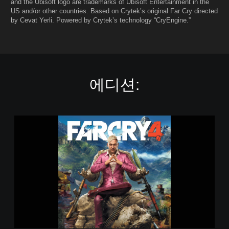
and the Ubisoft logo are trademarks of Ubisoft Entertainment in the
US and/or other countries. Based on Crytek’s original Far Cry directed
by Cevat Yerli. Powered by Crytek’s technology “CryEngine.”
에디션:
파
크
라
이
4
-
일
반
판
제
품
판