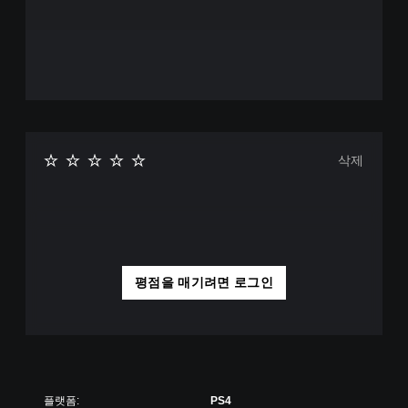
플
레
이
가
능
게
임
을
플
삭제
레
이
하
고
메
뉴
를
평점을 매기려면 로그인
탐
색
할
때
빠
르
게
플랫폼:
PS4
또