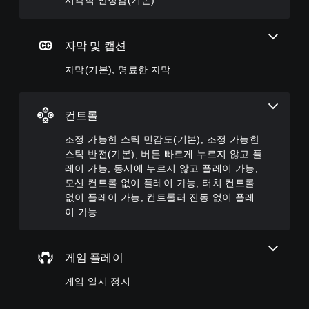
시각적 안정감(기본)
(
틱
게
게
기
민
임
임
본
감
에
플
)
주
도
레
자막 및 캡션
요
이
(
게
스
또
자막(기본), 명료한 자막
기
임
토
는
본
플
리
영
레
)
및
상
이
컨트롤
일
캐
시
또
부
릭
청
는
조정 가능한 스틱 민감도(기본), 조정 가능한
스
터
중
영
틱
스틱 반전(기본), 버튼 빠르게 누르지 않고 플
와
에
상
민
관
언
레이 가능, 동시에 누르지 않고 플레이 가능,
시
감
련
제
모션 컨트롤 없이 플레이 가능, 터치 컨트롤
청
도
된
든
중
없이 플레이 가능, 컨트롤러 진동 없이 플레
옵
자
지
에
이 가능
션
막
게
시
이
만
임
각
제
포
을
적
공
함
일
게임 플레이
으
됩
됩
시
로
니
니
정
게임 일시 정지
불
다
다
지
편
.
.
할
할