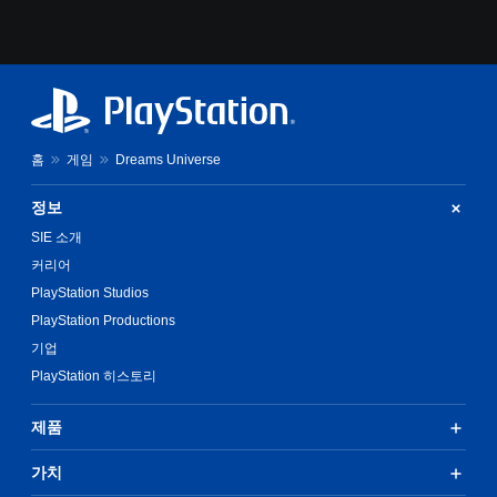
게
누
르
지
않
고
도
게
홈
게임
Dreams Universe
임
을
플
정보
레
SIE 소개
이
하
커리어
고
PlayStation Studios
메
PlayStation Productions
뉴
를
기업
탐
PlayStation 히스토리
색
할
수
제품
있
습
가치
니