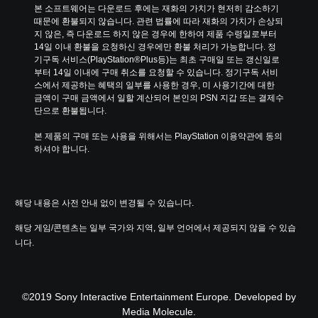
누
본 소프트웨어는 다운로드 후에는 재화의 가치가 현저히 감소하기 
때문에 환불되지 않습니다. 관련 법률에 따라 재화의 가치가 손상되
르
지 않은, 즉 다운로드 하지 않은 경우에 한하여 제품 수령일로부터 
지
14일 이내 환불을 요청하신 경우에만 환불 처리가 가능합니다. 정
않
기구독 서비스(PlayStation®Plus등)는 최초 구매일 또는 갱신일로
고
부터 14일 이내에 구매 취소를 요청할 수 있습니다. 정기구독 서비
플
스에서 제공하는 혜택의 일부를 사용한 경우, 미 사용기간에 대한 
레
금액이 구매 금액에서 일할 계산되어 본인의 PSN 지갑 또는 결제수
이
단으로 환불됩니다.
가
능
본 제품의 구매 또는 사용을 위해서는 PlayStation 이용약관에 동의
하셔야 합니다.
동
시
에
여
해당 내용은 사전 안내 없이 변경될 수 있습니다.
러
버
해당 게임/콘텐츠는 일부 국가와 지역, 일부 언어에서 제공되지 않을 수 있습
튼
니다.
을
누
르
거
나
©2019 Sony Interactive Entertainment Europe. Developed by
길
Media Molecule.