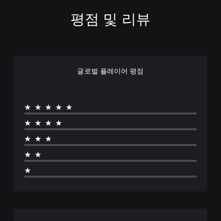
수
수
있
평점 및 리뷰
있
조
명
습
는
정
료
니
카
가
한
다
메
능
자
(
라
한
막
오
움
스
프
직
더
글로벌 플레이어 평점
라
틱
임
읽
인
반
및
기
플
전
효
쉬
레
과
운
(
★★★★★
이
를
방
기
에
★★★★
비
식
본
서
활
으
)
만
★★★
성
로
가
스
화
자
★★
능
틱
할
막
)
을
수
이
★
.
반
있
표
전
습
시
시
니
됩
킬
다
니
수
.
다
있