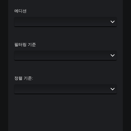
.
는
일
에디션
부
옵
션
이
제
공
필터링 기준
됩
니
다
.
버
정렬 기준:
튼
빠
르
게
누
르
지
않
고