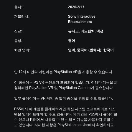
는
출시:
2020/2/13
제
한
퍼블리셔:
Sony Interactive
시
Entertainment
간
내
장르:
유니크, 어드벤처, 액션
에
버
음성:
영어
튼
화면 언어:
영어, 중국어 (번체자), 한국어
을
누
르
지
만 12세 미만의 어린이는 PlayStation VR을 사용할 수 없습니다.
않
아
이 항목에는 PS VR 콘텐츠가 포함되어 있습니다. 이러한 기능을 체
도
험하려면 PlayStation VR 및 PlayStation Camera가 필요합니다.
됩
니
일부 플레이어는 VR 게임 중 멀미 증상을 경험할 수도 있습니다.
다
.
PS5에서 이 게임을 플레이하려면 최신 시스템 소프트웨어로 시스
템을 업데이트해야 할 수도 있습니다. 이 게임은 PS5에서 플레이할 
동
수 있으나 PS4에서 사용할 수 있는 일부 기능을 사용하지 못할 수
시
도 있습니다. 자세한 사항은 PlayStation.com/bc에서 확인하세요.
에