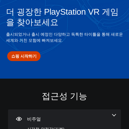
더 굉장한 PlayStation VR 게임
을 찾아보세요
출시되었거나 출시 예정인 다양하고 독특한 타이틀을 통해 새로운
세계와 거친 모험에 빠져보세요.
쇼핑 시작하기
접근성 기능
시
자
조
게
각
막
정
임
적
(
가
일
안
기
능
시
정
본
한
정
비주얼
감
)
스
지