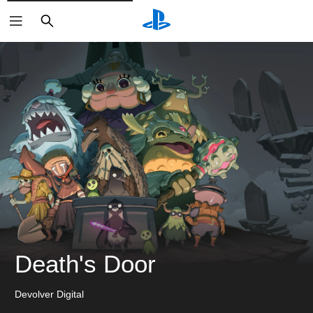
검
색
Death's Door
Devolver Digital