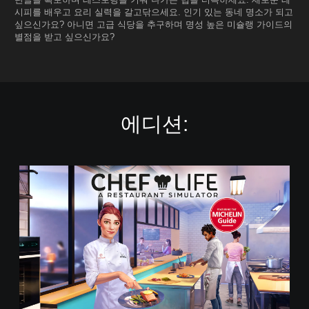
시피를 배우고 요리 실력을 갈고닦으세요. 인기 있는 동네 명소가 되고
싶으신가요? 아니면 고급 식당을 추구하며 명성 높은 미슐랭 가이드의
별점을 받고 싶으신가요?
에디션:
셰
프
라
이
프
-
레
스
토
랑
시