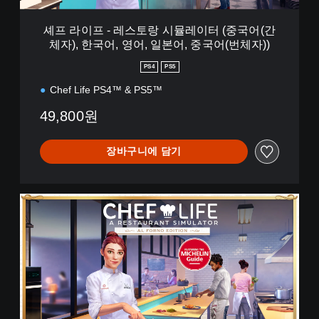
뮬
레
셰프 라이프 - 레스토랑 시뮬레이터 (중국어(간
이
체자), 한국어, 영어, 일본어, 중국어(번체자))
터
(
PS4
PS5
중
국
Chef Life PS4™ & PS5™
어
49,800원
(
간
체
장바구니에 담기
자
)
,
한
알
국
포
어
노
,
에
영
디
어
션
,
일
본
어