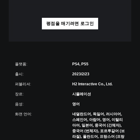
평점을 매기려면 로그인
플랫폼:
PS4, PS5
출시:
2023/2/23
퍼블리셔:
H2 Interactive Co., Ltd.
장르:
시뮬레이션
음성:
영어
화면 언어:
네덜란드어, 독일어, 러시아어,
스페인어, 아랍어, 영어, 이탈리
아어, 일본어, 중국어 (간체자),
중국어 (번체자), 포르투갈어 (브
라질), 폴란드어, 프랑스어 (프랑