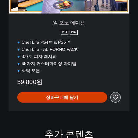
,
중
국
알 포노 에디션
어
(
PS4
PS5
번
체
Chef Life PS4™ & PS5™
자
Chef Life - AL FORNO PACK
)
8가지 피자 레시피
)
65가지 커스터마이징 아이템
화덕 오븐
59,800원
장바구니에 담기
추가 콘텐츠