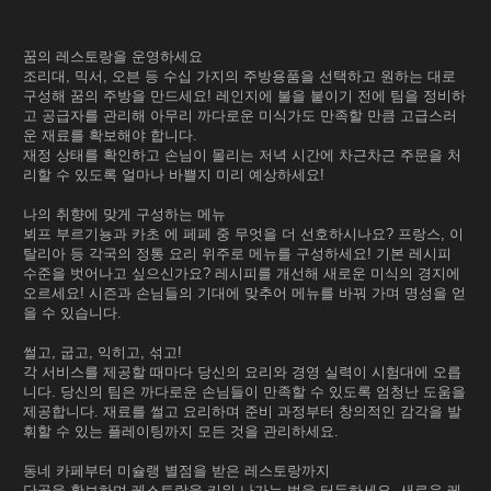
꿈의 레스토랑을 운영하세요
조리대, 믹서, 오븐 등 수십 가지의 주방용품을 선택하고 원하는 대로
구성해 꿈의 주방을 만드세요! 레인지에 불을 붙이기 전에 팀을 정비하
고 공급자를 관리해 아무리 까다로운 미식가도 만족할 만큼 고급스러
운 재료를 확보해야 합니다.
재정 상태를 확인하고 손님이 몰리는 저녁 시간에 차근차근 주문을 처
리할 수 있도록 얼마나 바쁠지 미리 예상하세요!
나의 취향에 맞게 구성하는 메뉴
뵈프 부르기뇽과 카초 에 페페 중 무엇을 더 선호하시나요? 프랑스, 이
탈리아 등 각국의 정통 요리 위주로 메뉴를 구성하세요! 기본 레시피
수준을 벗어나고 싶으신가요? 레시피를 개선해 새로운 미식의 경지에
오르세요! 시즌과 손님들의 기대에 맞추어 메뉴를 바꿔 가며 명성을 얻
을 수 있습니다.
썰고, 굽고, 익히고, 섞고!
각 서비스를 제공할 때마다 당신의 요리와 경영 실력이 시험대에 오릅
니다. 당신의 팀은 까다로운 손님들이 만족할 수 있도록 엄청난 도움을
제공합니다. 재료를 썰고 요리하며 준비 과정부터 창의적인 감각을 발
휘할 수 있는 플레이팅까지 모든 것을 관리하세요.
동네 카페부터 미슐랭 별점을 받은 레스토랑까지
단골을 확보하며 레스토랑을 키워 나가는 법을 터득하세요. 새로운 레