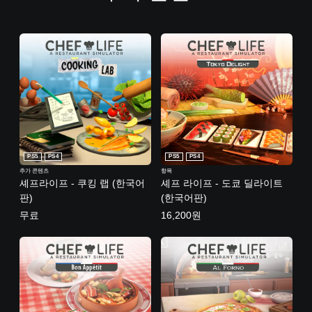
PS5
PS4
PS5
PS4
추가 콘텐츠
항목
셰프라이프 - 쿠킹 랩 (한국어
셰프 라이프 - 도쿄 딜라이트
판)
(한국어판)
무료
16,200원