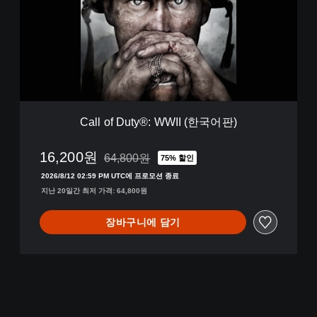
o
f
D
u
t
y
®
:
W
Call of Duty®: WWII (한국어판)
W
I
I
16,200원
64,800원
75% 할인
64,800원의 원래 가격에서 할인됨
(
2026/8/12 02:59 PM UTC에 프로모션 종료
한
지난 20일간 최저 가격: 64,800원
국
어
판
장바구니에 담기
)