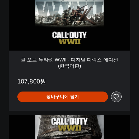
듀
티
®
:
W
W
I
I
-
디
콜 오브 듀티®: WWII - 디지털 디럭스 에디션
지
(한국어판)
털
디
럭
107,800원
스
에
장바구니에 담기
디
션
(
한
C
국
a
어
l
판
l
)