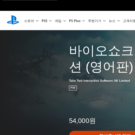
스토어
PS5
게임
PS Plus
주변기기
뉴스
고객지
바이오쇼크:
션 (영어판)
Take Two Interactive Software UK Limited
PS4
54,000원