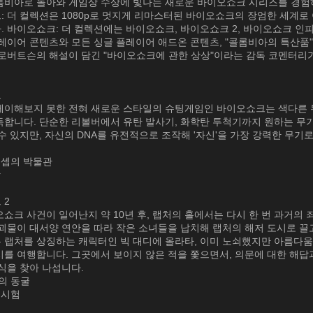
롬비아로 돌아와 게임상 수상에 빛나는 새로운 바이오쇼크 시리즈를 경험
: 더 컬렉션은 1080p로 멋지게 리마스터된 바이오쇼크의 장엄한 세계로
. 바이오쇼크: 더 컬렉션에는 바이오쇼크, 바이오쇼크 2, 바이오쇼크 인
레이어 콘텐츠와 모든 싱글 플레이어 애드온 콘텐츠, "콜롬비아의 특산품" 
 로버트슨의 해설이 담긴 "바이오쇼크에 관한 상상"이라는 감독 코멘터리
크
레이해보지 못한 전혀 새로운 스타일의 슈팅게임인 바이오쇼크는 색다른 
득합니다. 단순한 리볼버에서 유탄 발사기, 화학탄 투척기까지 원하는 무
수 있지만, 자신의 DNA를 유전적으로 조작해 '자신'을 가장 강력한 무기
컨셉의 박물관
방
 2
쇼크 사건이 일어난지 약 10년 후, 랩처의 홀에서는 다시 한 번 과거의 
 괴물이 대서양 연안을 따라 작은 소녀들을 납치해 랩처의 해저 도시로 끌
 랩처를 상징하는 캐릭터인 빅 대디에 올라타, 이미 노쇠했지만 아름다
시를 여행합니다. 그곳에서 보이지 않은 적을 쫓으면서, 의문에 대한 해답
식을 찾아 나섭니다.
의 동굴
 시험