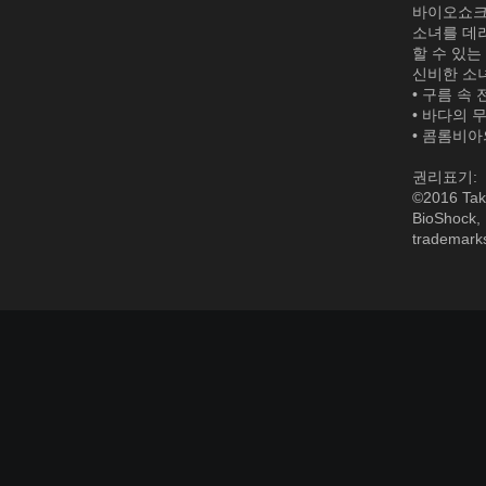
바이오쇼크
소녀를 데려
할 수 있는
신비한 소
• 구름 속 
• 바다의 무
• 콤롬비아
권리표기:
©2016 Take
BioShock, 
trademarks