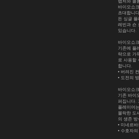
랩처와 콜
바이오쇼크
초대합니다
든 싱글 플
레빈과 숀
있습니다.
바이오쇼
기존에 플
략으로 가
로 사용할 
합니다.
• 버려진 
• 도전의 
바이오쇼크
기존 바이오
퍼집니다.
플레이어는
몰락한 도
의 생존 방
• 미네르바
• 수호자의