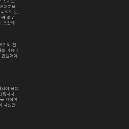
하십시오.
 여러분을
피니티의 모
팩 및 켄
가 포함돼
무기와 전
기를 마음대
로 만들어야
죄악이 울려
고옵니다.
움을 간직한
과 자신만