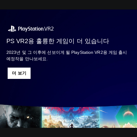
자
본
)
어
,
,
한
중
국
국
어
어
,
(
PS VR2용 훌륭한 게임이 더 있습니다
영
번
어
체
2023년 및 그 이후에 선보이게 될 PlayStation VR2용 게임 출시
,
자
예정작을 만나보세요.
일
)
본
)
어
더 보기
,
중
국
어
(
번
체
자
)
)