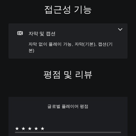
접근성 기능
자
막
없
이
플
자막 및 캡션
레
자막 없이 플레이 가능, 자막(기본), 캡션(기
이
본)
가
능
게
임
평점 및 리뷰
에
음
성
대
화
가
글로벌 플레이어 평점
포
함
되
지
★★★★★
않
기