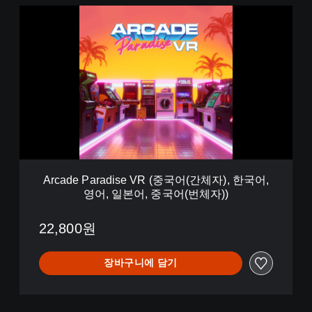
B
A
u
r
n
c
d
a
l
d
e
e
(
P
중
a
국
r
어
a
(
d
간
i
체
s
자
Arcade Paradise VR (중국어(간체자), 한국어,
e
)
영어, 일본어, 중국어(번체자))
V
,
R
한
(
22,800원
국
중
어
국
,
장바구니에 담기
어
영
(
어
간
,
체
일