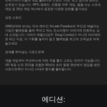
오락기마다 나름의 게임 플레이와 스토리, 미션, 최고 점수와 온라인
순위표가 있습니다. RPG 캠페인, 진행형 격투 게임, 몸을 쓰는 스포츠
게임 등 30년 게임 역사에서 등장한 다양한 장르를 즐기세요.
성장 스토리
1990년대에 보내는 러브 레터인 Arcade Paradise의 주인공 애슐리는
가업인 빨래방을 물려 주려고 하는 잔소리쟁이 아버지에 반항하는 십
대 소년입니다. 아버지 제랄드(성우: Doug Cockle)가 머나먼 리비에라
로 떠난 지금, 이 기회를 놓치지 말고 빨래방을 최고의 오락실로 바꿔
놓으세요.
경계를 뛰어넘는 사운드트랙
개별 게임부터 주크박스에 어떤 곡을 틀지 고르는 것까지 가능합니다.
VR 독점 신곡 10곡을 포함한 90년대 초의 몇몇 명반에서 영감을 받은
사운드트랙이 지나간 시대의 향수를 불러옵니다.
에디션: