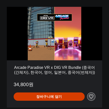
A
r
c
a
d
e
P
a
r
a
d
i
s
Arcade Paradise VR x DIG VR Bundle (중국어
e
(간체자), 한국어, 영어, 일본어, 중국어(번체자))
V
R
x
34,800원
D
I
장바구니에 담기
G
V
R