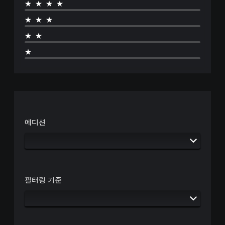
★★★★
때
문
★★★
에
자
★★
막
★
없
이
플
레
이
할
수
있
에디션
습
니
다
.
자
필터링 기준
막
(
기
본