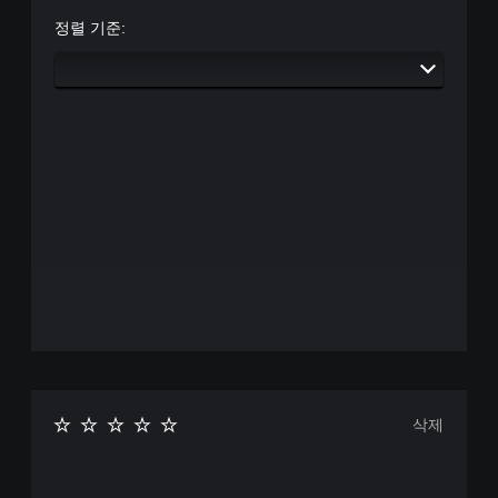
)
정렬 기준:
게
임
에
주
요
스
토
리
및
캐
릭
터
와
관
련
된
자
막
만
포
삭제
함
됩
니
다