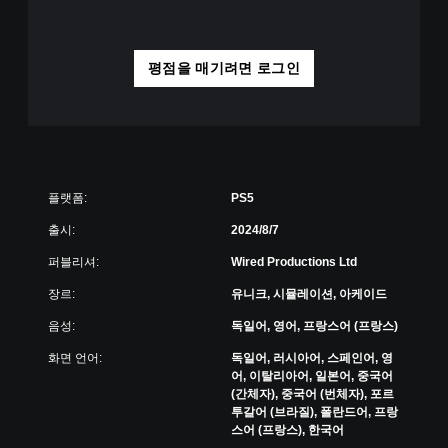
.
캡
평점을 매기려면 로그인
션
(
기
본
)
게
플랫폼:
PS5
임
플
출시:
2024/8/7
레
이
퍼블리셔:
Wired Productions Ltd
중
에
장르:
유니크, 시뮬레이션, 아케이드
중
음성:
독일어, 영어, 프랑스어 (프랑스)
요
한
화면 언어:
독일어, 러시아어, 스페인어, 영
소
어, 이탈리아어, 일본어, 중국어
리
(간체자), 중국어 (번체자), 포르
만
투갈어 (브라질), 폴란드어, 프랑
게
스어 (프랑스), 한국어
임