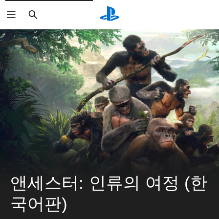
검
색
앤세스터: 인류의 여정 (한
국어판)