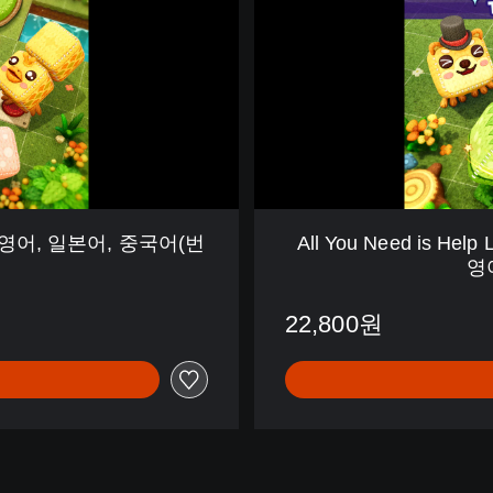
e
d
i
s
H
e
l
p
L
i
어, 영어, 일본어, 중국어(번
All You Need is He
v
영
e
l
22,800원
y
F
r
i
e
n
d
s