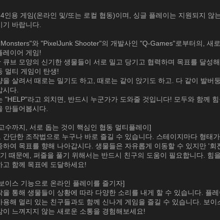
 4인용 게임(온라인 및/또는 로컬 협동)이며, 싱글 플레이는 지원되지 않
시기 바랍니다.
nk Monsters"와 "PixelJunk Shooter"의 개발사인 "Q-Games"로부터의,
플레이어 게임!
 큐브 모양의 신기한 생물들이 서로 밀고 당기고 협력하며 목표를 달성해
 멀티 게임이 탄생!
을 살려서 때로는 밀기도 하고, 때로는 같이 앉기도 하고. 다 같이 발버
갑시다.
 "HELP"라고 외치면, 반드시 누군가가 도와줄 것입니다! 모두와 함께 힘
을 만들어봅시다.
고수까지, 서로 돕는 것이 핵심인 협동 멀티플레이]
 간단한 조작법으로 누구나 바로 즐길 수 있습니다. 스테이지마다 형태가
하여 목표를 향해 나아갑시다. 생물들은 자유롭게 이동할 수 있지만 '회
없기 때문에, 퍼즐을 풀기 위해서는 반드시 친구의 도움이 필요합니다. 힘
하고 함께 목표에 도달하세요!
 보이스 기능으로 온라인 플레이를 즐기자]
을 통해 생물들이 상황에 따라 다양한 소리를 내게 할 수 있습니다. 플
사용해 멀리 있는 친구들과도 함께 신나게 게임을 즐길 수 있습니다. 보이
감이 느껴지지 않는 새로운 소통을 경험해보세요!