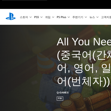
스토어
PS5
게임
PS Plus
주변기기
뉴스
고객지
All You Nee
(중국어(간
어, 영어, 
어(번체자))
Q-GAMES
PS5