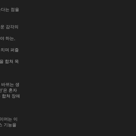
는다는 점을
 새로운 감각의
야 하는,
둥치며 퍼즐
을 합쳐 목
 바뀌는 생
전'은 혼자
을 합쳐 장애
레이어는 이
스 기능을