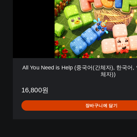
e
d
i
s
H
e
l
p
(
중
All You Need is Help (중국어(간체자), 한국
국
체자))
어
(
16,800원
간
체
자
장바구니에 담기
)
,
한
국
어