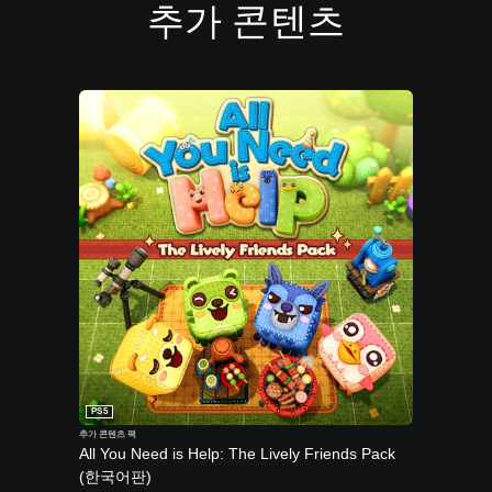
추가 콘텐츠
B
u
n
d
l
e
(
중
국
어
(
간
체
자
)
,
한
국
PS5
어
추가 콘텐츠 팩
,
All You Need is Help: The Lively Friends Pack
영
(한국어판)