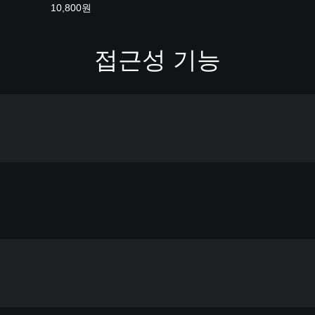
어
10,800원
,
일
본
접근성 기능
어
,
중
국
어
(
번
체
자
)
)