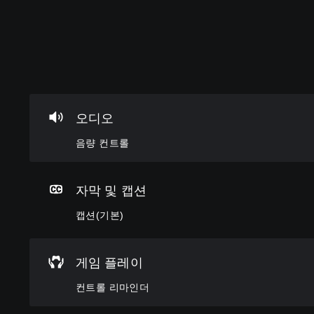
음
캡
컨
빠
량
션
트
른
컨
(
롤
대
트
기
리
화
롤
본
마
오디오
다
)
인
른
개
음량 컨트롤
더
플
별
게
레
적
임
언
이
으
플
제
어
자막 및 캡션
로
레
든
와
오
이
지
미
캡션(기본)
디
중
게
리
오
에
임
설
음
중
컨
정
량
요
트
게임 플레이
된
을
한
롤
단
낮
소
을
컨트롤 리마인더
어
추
리
검
,
고
만
토