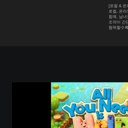
[로컬 & 
로컬, 온라
함께, 남녀
조작이 간
협력할수록
A
l
l
Y
o
u
N
e