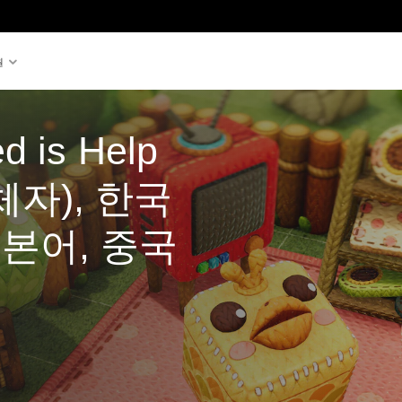
원
d is Help 
체자), 한국
일본어, 중국