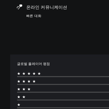
문
음
게
할
온라인 커뮤니케이션
구
소
임
수
또
거
캡
있
빠른 대화
는
할
션
습
아
수
에
니
이
있
포
다
콘
습
함
.
을
니
됩
주
다
니
고
.
다
받
.
으
면
서
글로벌 플레이어 평점
더
욱
★★★★★
편
리
★★★★
하
★★★
게
커
★★
뮤
니
★
케