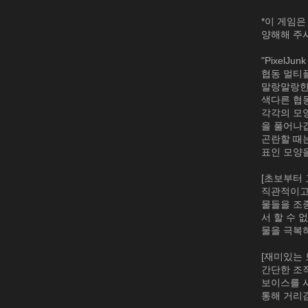
*이 게임은
양해해 주
"PixelJu
협동 멀티
말랑말랑한
색다른 협동
각각의 모양
을 풀어나
곤란할 때는
표인 모양
[초보부터 
직관적이고
물들을 조종
서 할 수 
물을 극복
[재미있는
간단한 조작
보이스를 
통해 거리