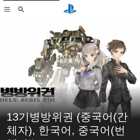
검
색
13기병방위권 (중국어(간
체자), 한국어, 중국어(번