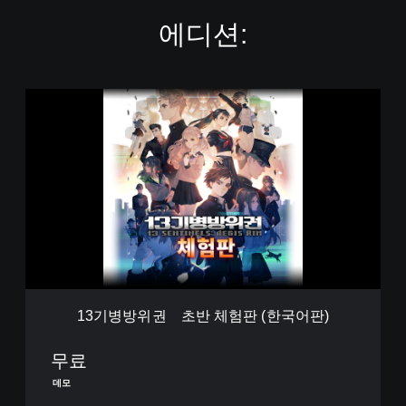
에디션:
1
3
기
병
방
위
권
초
반
체
험
판
13기병방위권 초반 체험판 (한국어판)
(
한
국
무료
어
데모
판