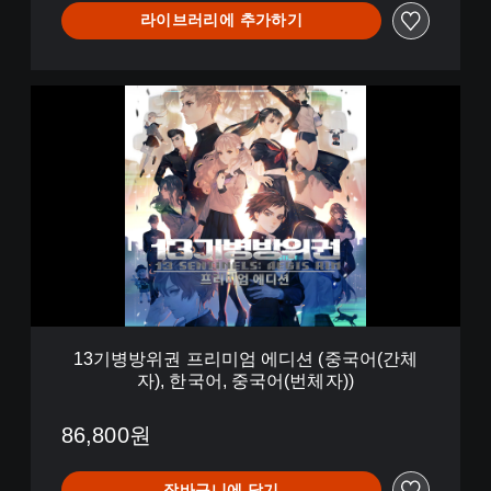
)
라이브러리에 추가하기
1
3
기
병
방
위
권
프
리
미
엄
에
디
13기병방위권 프리미엄 에디션 (중국어(간체
션
자), 한국어, 중국어(번체자))
(
중
국
86,800원
어
(
장바구니에 담기