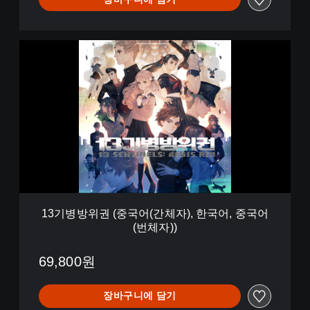
간
체
자
)
1
,
3
한
기
국
병
어
방
,
위
중
권
국
(
어
중
(
국
번
어
체
(
자
간
)
13기병방위권 (중국어(간체자), 한국어, 중국어
체
)
(번체자))
자
)
,
69,800원
한
국
장바구니에 담기
어
,