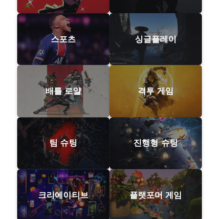
스포츠
싱글플레이
배틀 로얄
격투 게임
팀 슈팅
진행형 슈팅
크리에이티브
플랫포머 게임