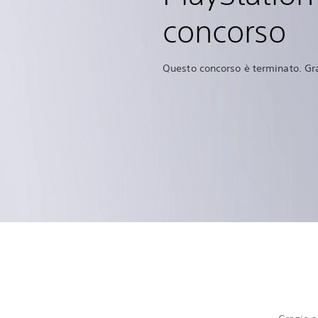
concorso
Questo concorso è terminato. Gra