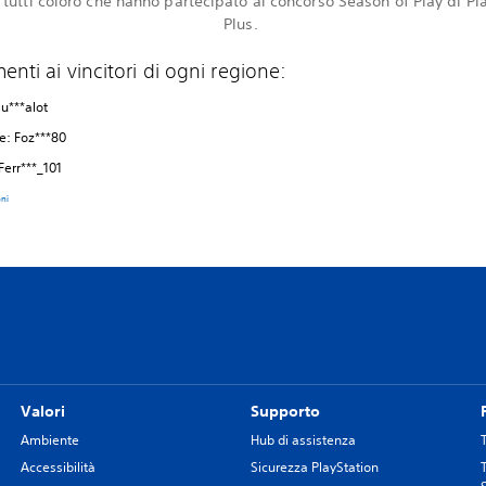
 tutti coloro che hanno partecipato al concorso Season of Play di Pl
Plus.
nti ai vincitori di ogni regione:
lu***alot
e: Foz***80
Ferr***_101
oni
Valori
Supporto
Ambiente
Hub di assistenza
Accessibilità
Sicurezza PlayStation