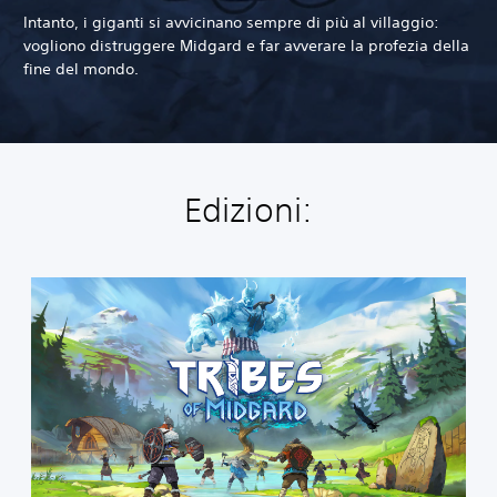
Intanto, i giganti si avvicinano sempre di più al villaggio:
vogliono distruggere Midgard e far avverare la profezia della
fine del mondo.
Edizioni:
T
r
i
b
e
s
o
f
M
i