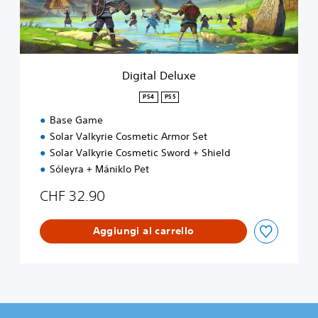
e
l
u
x
e
Digital Deluxe
PS4
PS5
Base Game
Solar Valkyrie Cosmetic Armor Set
Solar Valkyrie Cosmetic Sword + Shield
Sóleyra + Mániklo Pet
CHF 32.90
Aggiungi al carrello