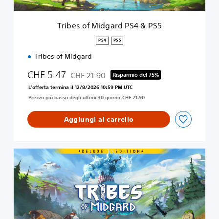
d
g
a
Tribes of Midgard PS4 & PS5
r
d
PS4
PS5
P
Tribes of Midgard
S
4
CHF 5.47
CHF 21.90
&
Risparmio del 75%
Scontato dal prezzo originale di CHF 21.90
P
L'offerta termina il 12/8/2026 10:59 PM UTC
S
Prezzo più basso degli ultimi 30 giorni: CHF 21.90
5
Aggiungi al carrello
D
i
g
i
t
a
l
D