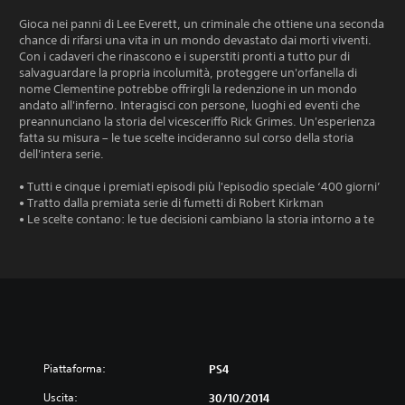
Gioca nei panni di Lee Everett, un criminale che ottiene una seconda
chance di rifarsi una vita in un mondo devastato dai morti viventi.
Con i cadaveri che rinascono e i superstiti pronti a tutto pur di
salvaguardare la propria incolumità, proteggere un'orfanella di
nome Clementine potrebbe offrirgli la redenzione in un mondo
andato all'inferno. Interagisci con persone, luoghi ed eventi che
preannunciano la storia del vicesceriffo Rick Grimes. Un'esperienza
fatta su misura – le tue scelte incideranno sul corso della storia
dell'intera serie.
• Tutti e cinque i premiati episodi più l'episodio speciale ‘400 giorni’
• Tratto dalla premiata serie di fumetti di Robert Kirkman
• Le scelte contano: le tue decisioni cambiano la storia intorno a te
Piattaforma:
PS4
Uscita:
30/10/2014