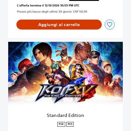
Scontato dal prezzo originale di CHF 58.90
L'offerta termina il 12/8/2026 10:59 PM UTC
Prezzo più basso degli ultimi 30 giorni: CHF 58.90
Aggiungi al carrello
S
t
a
n
d
a
r
d
E
d
i
t
i
Standard Edition
o
n
PS4
PS5