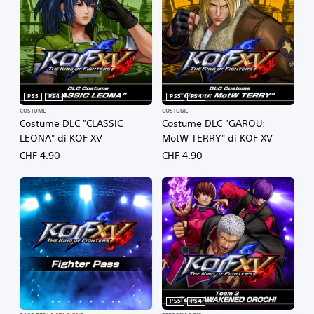
PS5
PS4
PS5
PS4
COSTUME
COSTUME
Costume DLC "CLASSIC
Costume DLC "GAROU:
LEONA" di KOF XV
MotW TERRY" di KOF XV
CHF 4.90
CHF 4.90
PS5
PS4