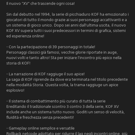
Il nuovo "XV" che trascende ogni cosa!
Sin dal debutto nel 1994, la serie di picchiaduro KOF ha emozionato i
giocatori di tutto il mondo grazie ai suoi personaggi accattivanti e a
un sistema di gioco unico. Dopo sei anni dall'ultima uscita, il nuovo
KOF XV supera tutti i suoi predecessori in termini di grafica, sistemi
ed esperienza online!
- Con la partecipazione di 39 personaggi in totale!
Personaggi classici già famosi, vecchie glorie riportate in auge,
nuovi volti e tanto altro! Sta per iniziare l'incontro più epico nella
storia di KOF!
- La narrazione di KOF raggiuge il suo apice!
La saga di KOF riprende da dove era terminata nel titolo precedente
nella modalità Storia. Questa volta, la trama raggiuge un apice
esplosivo!
- Il sistema di combattimento più curato di tutta la serie
Ereditando il tradizionale scontro 3 contro 3 della serie, KOF XV
include anche un sistema tutto nuovo. Goditi un senso di velocità,
fluidità e freschezza senza precedenti!
- Gameplay online semplice e versatile
Rollback netcode adottato per ridurre il lag negli incontri online, più