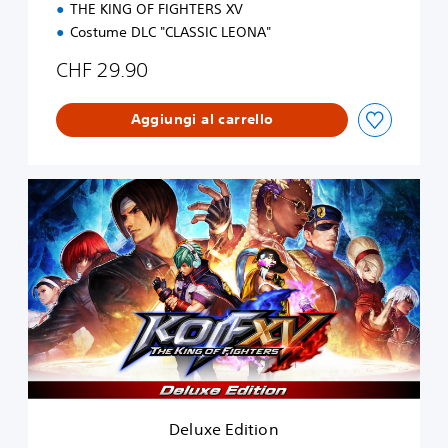
THE KING OF FIGHTERS XV
Costume DLC "CLASSIC LEONA"
CHF 29.90
Aggiungi al carrello
D
e
l
u
x
e
E
d
i
t
i
o
n
Deluxe Edition