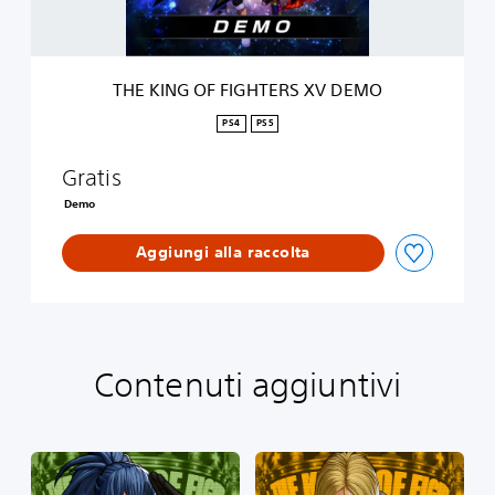
F
I
G
H
THE KING OF FIGHTERS XV DEMO
T
E
PS4
PS5
R
S
Gratis
X
V
Demo
D
E
Aggiungi alla raccolta
M
O
Contenuti aggiuntivi