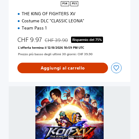
PS4
PS5
THE KING OF FIGHTERS XV
Costume DLC "CLASSIC LEONA"
Team Pass 1
CHF 9.97
CHF 39.90
Risparmio del 75%
Scontato dal prezzo originale di CHF 39.90
L'offerta termina il 12/8/2026 10:59 PM UTC
Prezzo più basso degli ultimi 30 giorni: CHF 39.90
Aggiungi al carrello
T
H
E
K
I
N
G
O
F