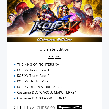
i
m
a
t
e
E
d
i
t
i
Ultimate Edition
o
n
PS4
PS5
THE KING OF FIGHTERS XV
KOF XV Team Pass 1
KOF XV Team Pass 2
KOF XV Fighter Pass
KOF XV DLC "MATURE" e "VICE"
Costume DLC "GAROU: MotW TERRY"
Costume DLC "CLASSIC LEONA"
CHF 14.72
CHF 58.90
Risparmio del 75%