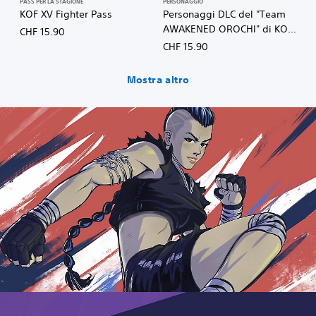
PASS PER LA STAGIONE
PERSONAGGIO
KOF XV Fighter Pass
Personaggi DLC del "Team
AWAKENED OROCHI" di KOF
CHF 15.90
XV
CHF 15.90
Mostra altro