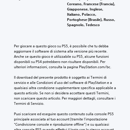
Coreano, Francese (Francia),
Giapponese, Inglese,
Italiano, Polacco,
Portoghese (Brasile), Russo,
Spagnolo, Tedesco
Per giocare a questo gioco su PS5, è possibile che tu debba 
aggiornare il software di sistema alla versione più recente. 
Anche se questo gioco è utilizzabile su PS5, alcune funzioni 
disponibili su PS4 potrebbero non risultare disponibili. Per 
ulteriori informazioni, consulta la pagina PlayStation.com/bc.
Il download del presente prodotto è soggetto ai Termini di 
servizio e alle Condizioni d'uso del software di PlayStation e a 
qualsiasi altra condizione supplementare specifica applicabile a 
questo articolo. Se non si desidera accettare questi Termini, 
non scaricare questo articolo. Per maggiori dettagli, consultare i 
Termini di Servizio.
Puoi scaricare ed eseguire questo contenuto sulla console PS5 
principale associata al tuo account (tramite l'impostazione 
“Condivisione console e riproduzione offline”) e su qualsiasi 
altra console PS5 quando effettui il login con lo stesso account.