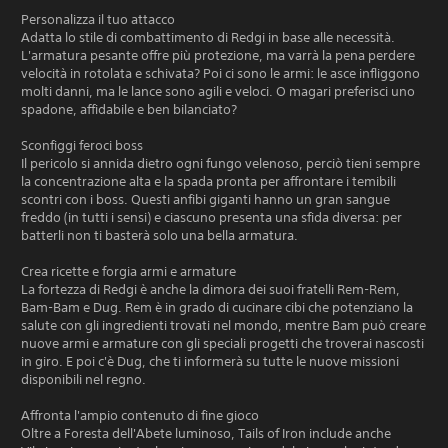
Personalizza il tuo attacco
Adatta lo stile di combattimento di Redgi in base alle necessità.
L'armatura pesante offre più protezione, ma varrà la pena perdere
velocità in rotolata e schivata? Poi ci sono le armi: le asce infliggono
molti danni, ma le lance sono agili e veloci. O magari preferisci uno
spadone, affidabile e ben bilanciato?
Sconfiggi feroci boss
Il pericolo si annida dietro ogni fungo velenoso, perciò tieni sempre
la concentrazione alta e la spada pronta per affrontare i temibili
scontri con i boss. Questi anfibi giganti hanno un gran sangue
freddo (in tutti i sensi) e ciascuno presenta una sfida diversa: per
batterli non ti basterà solo una bella armatura.
Crea ricette e forgia armi e armature
La fortezza di Redgi è anche la dimora dei suoi fratelli Rem-Rem,
Bam-Bam e Dug. Rem è in grado di cucinare cibi che potenziano la
salute con gli ingredienti trovati nel mondo, mentre Bam può creare
nuove armi e armature con gli speciali progetti che troverai nascosti
in giro. E poi c'è Dug, che ti informerà su tutte le nuove missioni
disponibili nel regno.
Affronta l'ampio contenuto di fine gioco
Oltre a Foresta dell'Abete luminoso, Tails of Iron include anche