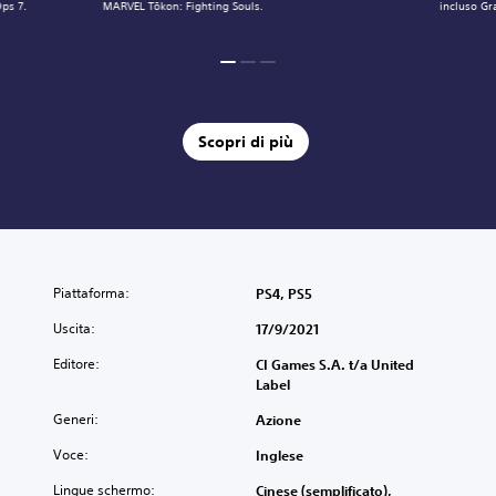
Ops 7.
MARVEL Tōkon: Fighting Souls.
incluso Gr
Scopri di più
Piattaforma:
PS4, PS5
Uscita:
17/9/2021
Editore:
CI Games S.A. t/a United
Label
Generi:
Azione
Voce:
Inglese
Lingue schermo:
Cinese (semplificato),