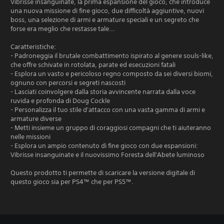
Vibrisse insanguinate, la prima espansione del gioco, che introduce
una nuova missione di fine gioco, due difficoltà aggiuntive, nuovi
boss, una selezione di armi e armature speciali e un segreto che
forse era meglio che restasse tale...
Caratteristiche:
- Padroneggia il brutale combattimento ispirato al genere souls-like,
che offre schivate in rotolata, parate ed esecuzioni fatali
- Esplora un vasto e pericoloso regno composto da sei diversi biomi,
ognuno con percorsi e segreti nascosti
- Lasciati coinvolgere dalla storia avvincente narrata dalla voce
ruvida e profonda di Doug Cockle
- Personalizza il tuo stile d'attacco con una vasta gamma di armi e
armature diverse
- Metti insieme un gruppo di coraggiosi compagni che ti aiuteranno
nelle missioni
- Esplora un ampio contenuto di fine gioco con due espansioni:
Vibrisse insanguinate e il nuovissimo Foresta dell'Abete luminoso
Questo prodotto ti permette di scaricare la versione digitale di
questo gioco sia per PS4™ che per PS5™.