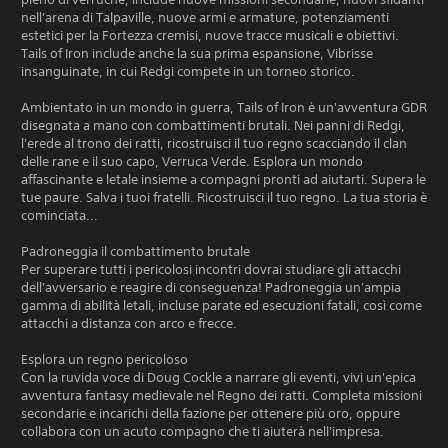
nell'arena di Talpaville, nuove armi e armature, potenziamenti
estetici per la Fortezza cremisi, nuove tracce musicali e obiettivi.
Tails of Iron include anche la sua prima espansione, Vibrisse
insanguinate, in cui Redgi compete in un torneo storico.
Ambientato in un mondo in guerra, Tails of Iron è un'avventura GDR
disegnata a mano con combattimenti brutali. Nei panni di Redgi,
l'erede al trono dei ratti, ricostruisci il tuo regno scacciando il clan
delle rane e il suo capo, Verruca Verde. Esplora un mondo
affascinante e letale insieme a compagni pronti ad aiutarti. Supera le
tue paure. Salva i tuoi fratelli. Ricostruisci il tuo regno. La tua storia è
cominciata...
Padroneggia il combattimento brutale
Per superare tutti i pericolosi incontri dovrai studiare gli attacchi
dell'avversario e reagire di conseguenza! Padroneggia un'ampia
gamma di abilità letali, incluse parate ed esecuzioni fatali, così come
attacchi a distanza con arco e frecce.
Esplora un regno pericoloso
Con la ruvida voce di Doug Cockle a narrare gli eventi, vivi un'epica
avventura fantasy medievale nel Regno dei ratti. Completa missioni
secondarie e incarichi della fazione per ottenere più oro, oppure
collabora con un acuto compagno che ti aiuterà nell'impresa.