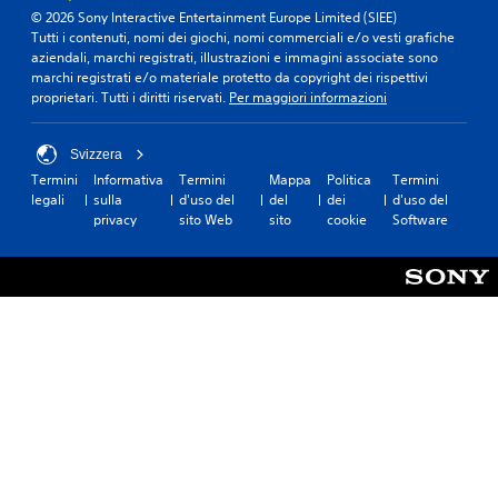
© 2026 Sony Interactive Entertainment Europe Limited (SIEE)
Tutti i contenuti, nomi dei giochi, nomi commerciali e/o vesti grafiche
aziendali, marchi registrati, illustrazioni e immagini associate sono
marchi registrati e/o materiale protetto da copyright dei rispettivi
proprietari. Tutti i diritti riservati.
Per maggiori informazioni
Svizzera
Termini
Informativa
Termini
Mappa
Politica
Termini
legali
sulla
d'uso del
del
dei
d'uso del
privacy
sito Web
sito
cookie
Software