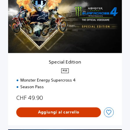
e
c
i
a
l
E
d
i
t
i
o
Special Edition
n
PS5
Monster Energy Supercross 4
Season Pass
CHF 49.90
Aggiungi al carrello