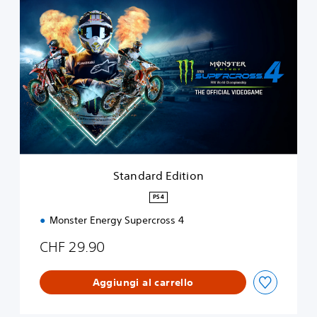
S
t
a
n
d
a
r
d
E
d
i
t
i
Standard Edition
o
n
PS4
Monster Energy Supercross 4
CHF 29.90
Aggiungi al carrello