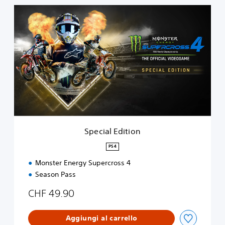
S
p
e
c
i
a
l
E
d
i
t
i
o
Special Edition
n
PS4
Monster Energy Supercross 4
Season Pass
CHF 49.90
Aggiungi al carrello