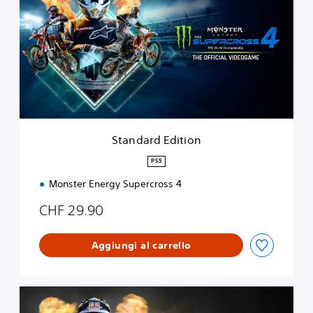
n
d
a
r
d
E
d
i
t
i
Standard Edition
o
n
PS5
Monster Energy Supercross 4
CHF 29.90
Aggiungi al carrello
S
p