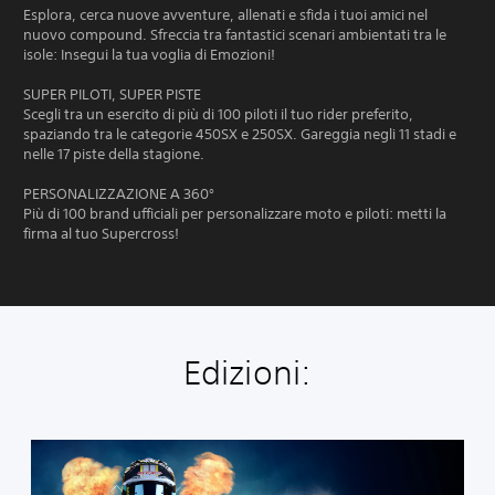
Esplora, cerca nuove avventure, allenati e sfida i tuoi amici nel
nuovo compound. Sfreccia tra fantastici scenari ambientati tra le
isole: Insegui la tua voglia di Emozioni!
SUPER PILOTI, SUPER PISTE
Scegli tra un esercito di più di 100 piloti il tuo rider preferito,
spaziando tra le categorie 450SX e 250SX. Gareggia negli 11 stadi e
nelle 17 piste della stagione.
PERSONALIZZAZIONE A 360°
Più di 100 brand ufficiali per personalizzare moto e piloti: metti la
firma al tuo Supercross!
Edizioni:
S
t
a