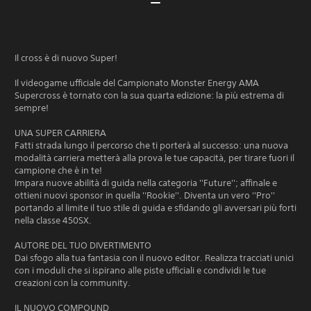
Il cross è di nuovo Super!
Il videogame ufficiale del Campionato Monster Energy AMA
Supercross è tornato con la sua quarta edizione: la più estrema di
sempre!
UNA SUPER CARRIERA
Fatti strada lungo il percorso che ti porterà al successo: una nuova
modalità carriera metterà alla prova le tue capacità, per tirare fuori il
campione che è in te!
Impara nuove abilità di guida nella categoria ''Future''; affinale e
ottieni nuovi sponsor in quella ''Rookie''. Diventa un vero ''Pro''
portando al limite il tuo stile di guida e sfidando gli avversari più forti
nella classe 450SX.
AUTORE DEL TUO DIVERTIMENTO
Dai sfogo alla tua fantasia con il nuovo editor. Realizza tracciati unici
con i moduli che si ispirano alle piste ufficiali e condividi le tue
creazioni con la community.
IL NUOVO COMPOUND